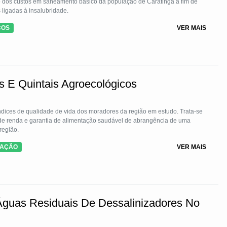
o dos custos em saneamento básico da população de Caratinga a fim de
s ligadas à insalubridade.
COS
VER MAIS
 E Quintais Agroecológicos
ndices de qualidade de vida dos moradores da região em estudo. Trata-se
e renda e garantia de alimentação saudável de abrangência de uma
região.
TAÇÃO
VER MAIS
guas Residuais De Dessalinizadores No