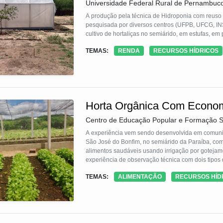
Universidade Federal Rural de Pernambuc
A produção pela técnica de Hidroponia com reuso 
pesquisada por diversos centros (UFPB, UFCG, I
cultivo de hortaliças no semiárido, em estufas, e
TEMAS:
RENDA
RECURSOS HÍDRICOS
Horta Orgânica Com Econo
Centro de Educação Popular e Formação S
A experiência vem sendo desenvolvida em comunidade rurais dos municípios de Teixeira, Cacimbas, Maturéia, Imaculada e
São José do Bonfim, no semiárido da Paraíba, com famí
alimentos saudáveis usando irrigação por gotejamen
experiência de observação técnica com dois tipos de hortaliças: a alf
Para tanto foram testados três níveis de água por canteiro: 40, 60 e 80 lit
TEMAS:
ALIMENTAÇÃO
RECURSOS HÍD
econômicos, regados com 80 litros de água sema