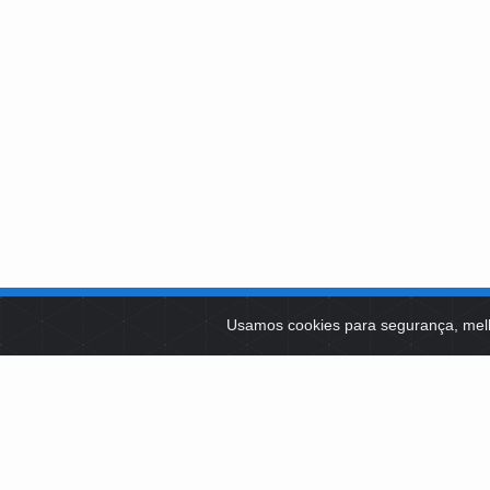
SOBRE NÓS
Usamos cookies para segurança, mel
PLATAFOR
Como Atuamos
SOCIAIS
Apoio a Projetos Sociais
Conselheiros
EDITAIS 
Gestores
Governança
LICITAÇÕ