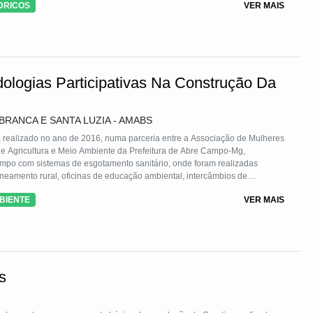
DRICOS
VER MAIS
o agrícola com o uso do biofertilizante, promovendo a autonomia da
ologias Participativas Na Construção Da
RANCA E SANTA LUZIA - AMABS
 realizado no ano de 2016, numa parceria entre a Associação de Mulheres
e Agricultura e Meio Ambiente da Prefeitura de Abre Campo-Mg,
ampo com sistemas de esgotamento sanitário, onde foram realizadas
neamento rural, oficinas de educação ambiental, intercâmbios de
 fossas do modelo Evapotranspiradoras e metodologias participativas e
BIENTE
VER MAIS
comunidades rurais em esquema de mutirão.
s