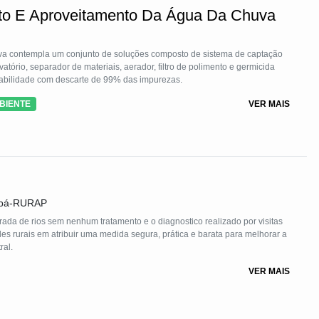
nto E Aproveitamento Da Água Da Chuva
a contempla um conjunto de soluções composto de sistema de captação
atório, separador de materiais, aerador, filtro de polimento e germicida
eabilidade com descarte de 99% das impurezas.
BIENTE
VER MAIS
mapá-RURAP
ada de rios sem nenhum tratamento e o diagnostico realizado por visitas
 rurais em atribuir uma medida segura, prática e barata para melhorar a
ral.
VER MAIS