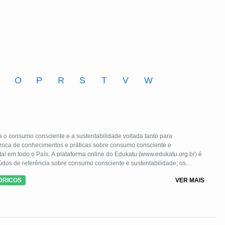
M
O
P
R
S
T
V
W
 o consumo consciente e a sustentabilidade voltada tanto para
 troca de conhecimentos e práticas sobre consumo consciente e
l em todo o País. A plataforma online do Edukatu (www.edukatu.org.br) é
eúdos de referência sobre consumo consciente e sustentabilidade; os
s e atividades lúdicas; e a “Rede”, espaço onde alunos e professores se
DRICOS
VER MAIS
iências, e que conta com a participação de mediador do Akatu.