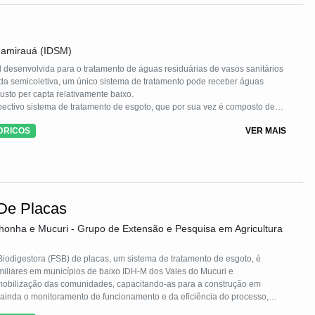
 Mamirauá (IDSM)
l desenvolvida para o tratamento de águas residuárias de vasos sanitários
da semicoletiva, um único sistema de tratamento pode receber águas
custo per capta relativamente baixo.
spectivo sistema de tratamento de esgoto, que por sua vez é composto de
douro.
DRICOS
VER MAIS
ptado especificamente para áreas alagáveis da Amazônia, sendo uma
e os moradores ribeirinhos.
 De Placas
nhonha e Mucuri - Grupo de Extensão e Pesquisa em Agricultura
iodigestora (FSB) de placas, um sistema de tratamento de esgoto, é
iliares em municípios de baixo IDH-M dos Vales do Mucuri e
 mobilização das comunidades, capacitando-as para a construção em
á ainda o monitoramento de funcionamento e da eficiência do processo,
 fomento a políticas públicas. Desta maneira, melhora a saúde, a