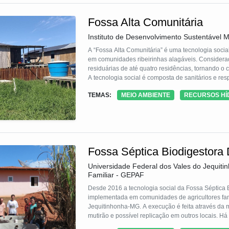
Fossa Alta Comunitária
Instituto de Desenvolvimento Sustentável
A “Fossa Alta Comunitária” é uma tecnologia socia
em comunidades ribeirinhas alagáveis. Considera
residuárias de até quatro residências, tornando o 
A tecnologia social é composta de sanitários e re
Tanque Séptico + filtro anaeróbio elevados + sumi
TEMAS:
MEIO AMBIENTE
RECURSOS HÍ
Trata-se de um arranjo tecnológico inovador, ada
importante barreira entre os patógenos do esgoto 
Fossa Séptica Biodigestora
Universidade Federal dos Vales do Jequiti
Familiar - GEPAF
Desde 2016 a tecnologia social da Fossa Séptica B
implementada em comunidades de agricultores fam
Jequitinhonha-MG. A execução é feita através da
mutirão e possível replicação em outros locais. H
solidificando as ações de educação ambiental e de