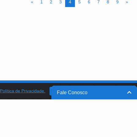
«
1
2
3
4
5
6
7
8
9
»
a
Política de Privacidade.
BANCO DO BRASIL
OK
Fale Conosco
BB INTEGRA
PROGRAMA AABB COMUNIDADE
PROJETO MEMÓRIA