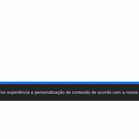
hor experiência e personalização de conteúdo de acordo com a noss
MA DE TECNOLOGIAS
IDENTIDADE VISUAL
MIDIATECA
DE SELEÇÕES PÚBLICAS
NOTÍCIAS
ES E CONTRATOS
FALE COM A FUNDAÇÃO BB