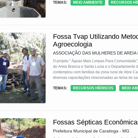
TEMAS:
MEIO AMBIENTE
RECURSOS HÍ
qualidade da água e do solo, e aumenta a produçã
comunidade.
Fossa Tvap Utilizando Metod
Agroecologia
ASSOCIAÇÃO DAS MULHERES DE AREIA B
O projeto " Águas Mais Limpas Para Comunidade",
de Areia Branca e Santa Luzia e o Departamento d
contemplou cem famílias da zona rural de Abre C
diversas capacitações relacionadas ao tema do sa
conhecimento entre agricultores(as), confecção de
TEMAS:
RECURSOS HÍDRICOS
MEIO AM
integrativas, sendo os trabalhos realizados nas 
Fossas Sépticas Econômica
Prefeitura Municipal de Caratinga - MG