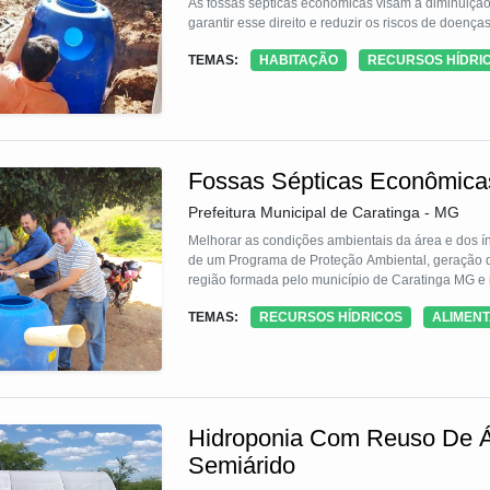
As fossas sépticas econômicas visam a diminuiçã
garantir esse direito e reduzir os riscos de doença
TEMAS:
HABITAÇÃO
RECURSOS HÍDRI
Fossas Sépticas Econômicas
Prefeitura Municipal de Caratinga - MG
Melhorar as condições ambientais da área e dos í
de um Programa de Proteção Ambiental, geração d
região formada pelo município de Caratinga MG e 
TEMAS:
RECURSOS HÍDRICOS
ALIMEN
Hidroponia Com Reuso De Á
Semiárido