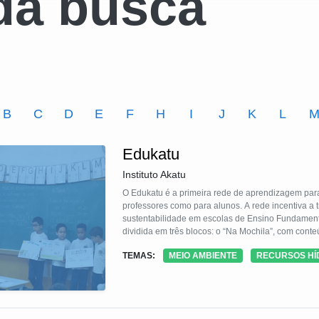
da busca
B
C
D
E
F
H
I
J
K
L
Edukatu
Instituto Akatu
O Edukatu é a primeira rede de aprendizagem para
professores como para alunos. A rede incentiva a
sustentabilidade em escolas de Ensino Fundamenta
dividida em três blocos: o “Na Mochila”, com cont
“Circuitos”, blocos de navegação guiada, com game
TEMAS:
MEIO AMBIENTE
RECURSOS HÍ
encontram para fazer contato e compartilhar exper