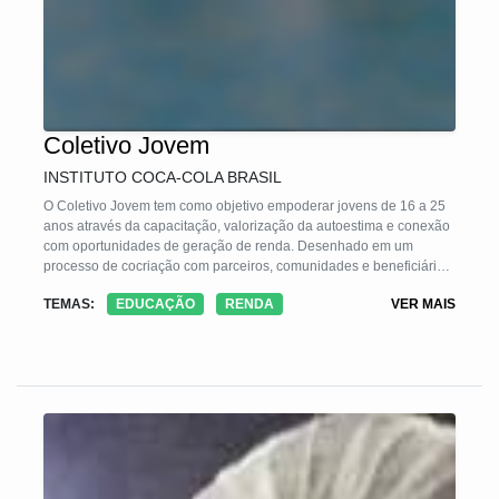
Coletivo Jovem
INSTITUTO COCA-COLA BRASIL
O Coletivo Jovem tem como objetivo empoderar jovens de 16 a 25
anos através da capacitação, valorização da autoestima e conexão
com oportunidades de geração de renda. Desenhado em um
processo de cocriação com parceiros, comunidades e beneficiários,
tem como causa principal a empregabilidade. Além disso, conecta
TEMAS:
EDUCAÇÃO
RENDA
VER MAIS
os jovens que tenham outros objetivos, como empreender e
estudar, com organizações que tenham expertise no tema. 80% do
conteúdo está focado em competências socioemocionais e os
jovens são estimulados a realizar projetos no local em que moram,
exercitando o protagonismo, colaboração, comunicação e análise
crítica.