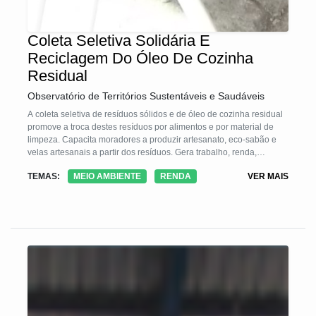
Coleta Seletiva Solidária E
Reciclagem Do Óleo De Cozinha
Residual
Observatório de Territórios Sustentáveis e Saudáveis
A coleta seletiva de resíduos sólidos e de óleo de cozinha residual
promove a troca destes resíduos por alimentos e por material de
limpeza. Capacita moradores a produzir artesanato, eco-sabão e
velas artesanais a partir dos resíduos. Gera trabalho, renda,
salubridade e conscientização ambiental.
TEMAS:
MEIO AMBIENTE
RENDA
VER MAIS