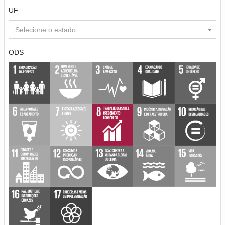
UF
Selecione o estado
ODS