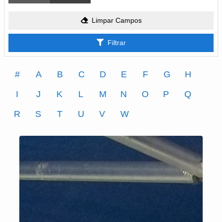
Limpar Campos
Filtrar
#
A
B
C
D
E
F
G
H
I
J
K
L
M
N
O
P
Q
R
S
T
U
V
W