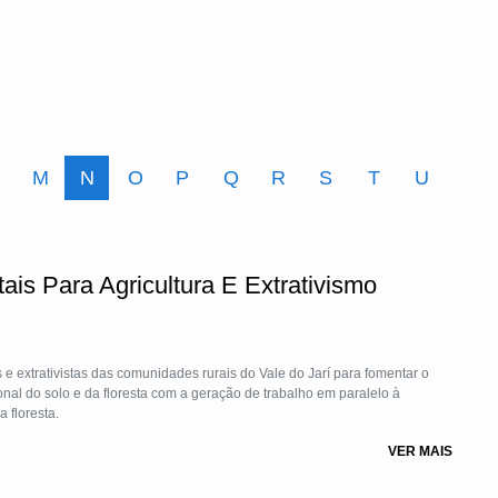
M
N
O
P
Q
R
S
T
U
ais Para Agricultura E Extrativismo
 e extrativistas das comunidades rurais do Vale do Jarí para fomentar o
nal do solo e da floresta com a geração de trabalho em paralelo à
 floresta.
VER MAIS