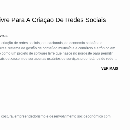
ivre Para A Criação De Redes Sociais
vres
 criação de redes sociais, educacionais, de economia solidária e
sites, sistema de gestão de conteúdo multimídia e comércio eletrônico em
omo um projeto de software livre que nasce no nordeste para permitir
onais deixassem de ser apenas usuários de serviços proprietários de redes
serviços de mídia livre e social na rede mundial de computadores.
VER MAIS
m costura, empreendedorismo e desenvolvimento socioeconômico com