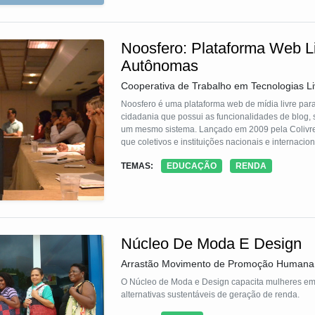
Noosfero: Plataforma Web L
Autônomas
Cooperativa de Trabalho em Tecnologias Li
Noosfero é uma plataforma web de mídia livre para
cidadania que possui as funcionalidades de blog, 
um mesmo sistema. Lançado em 2009 pela Colivre c
que coletivos e instituições nacionais e internaci
sociais para se tornarem provedores autônomos de 
TEMAS:
EDUCAÇÃO
RENDA
Núcleo De Moda E Design
Arrastão Movimento de Promoção Humana
O Núcleo de Moda e Design capacita mulheres e
alternativas sustentáveis de geração de renda.