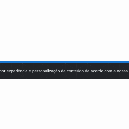
hor experiência e personalização de conteúdo de acordo com a noss
MA DE TECNOLOGIAS
IDENTIDADE VISUAL
MIDIATECA
DE SELEÇÕES PÚBLICAS
NOTÍCIAS
ES E CONTRATOS
FALE COM A FUNDAÇÃO BB
2, LOTE 22 CEP: 70200-002 | BRASÍLIA (DF) | +55 61 3108-7000 / FB