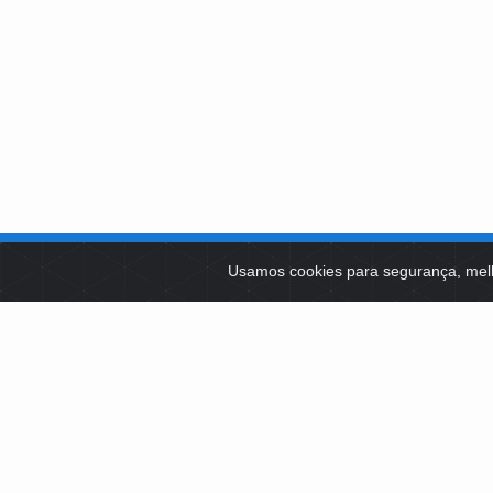
SOBRE NÓS
Usamos cookies para segurança, mel
PLATAFOR
Como Atuamos
SOCIAIS
Apoio a Projetos Sociais
Conselheiros
EDITAIS 
Gestores
Governança
LICITAÇÕ
SCES, TRECHO 0