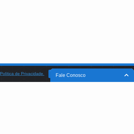
a
Política de Privacidade.
BANCO DO BRASIL
OK
Fale Conosco
BB INTEGRA
PROGRAMA AABB COMUNIDADE
PROJETO MEMÓRIA
B@FBB.ORG.BR