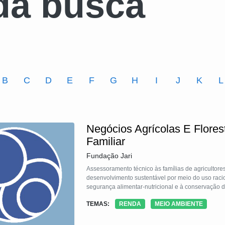
da busca
B
C
D
E
F
G
H
I
J
K
L
Negócios Agrícolas E Florest
Familiar
Fundação Jari
Assessoramento técnico às famílias de agricultores
desenvolvimento sustentável por meio do uso racio
segurança alimentar-nutricional e à conservação da
TEMAS:
RENDA
MEIO AMBIENTE