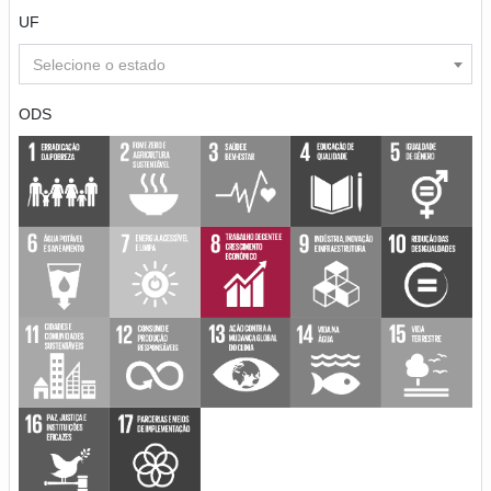
UF
Selecione o estado
ODS