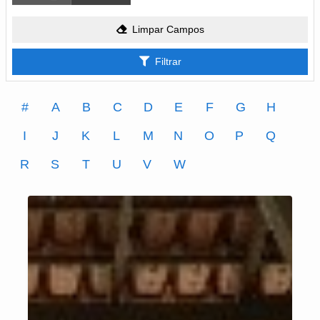
Limpar Campos
Filtrar
#
A
B
C
D
E
F
G
H
I
J
K
L
M
N
O
P
Q
R
S
T
U
V
W