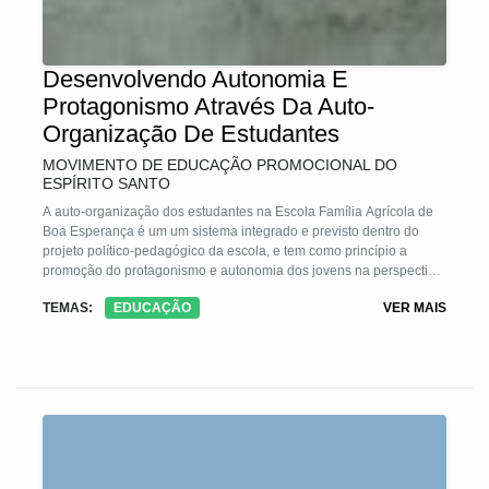
Desenvolvendo Autonomia E
Protagonismo Através Da Auto-
Organização De Estudantes
MOVIMENTO DE EDUCAÇÃO PROMOCIONAL DO
ESPÍRITO SANTO
A auto-organização dos estudantes na Escola Família Agrícola de
Boa Esperança é um um sistema integrado e previsto dentro do
projeto político-pedagógico da escola, e tem como princípio a
promoção do protagonismo e autonomia dos jovens na perspectiva
de sua emancipação e engajamento socioprofissional, implicando
TEMAS:
EDUCAÇÃO
VER MAIS
ainda na promoção e no desenvolvimento social, econômico,
cultural e político de suas comunidades. Pesquisas demonstram
que os estudantes que passaram por este processo de formação,
desenvolveram uma consciência crítica a respeito de diversos
assuntos da sociedade, o que lhes dá condições para inserção no
mundo profissional de forma autêntica e comprometida com a
sociedade.