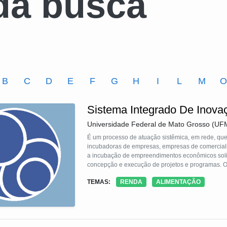
da busca
B
C
D
E
F
G
H
I
L
M
Sistema Integrado De Inovaç
Universidade Federal de Mato Grosso (UF
É um processo de atuação sistêmica, em rede, qu
incubadoras de empresas, empresas de comercializ
a incubação de empreendimentos econômicos solid
concepção e execução de projetos e programas. O p
e articulação do SITECS é o Fórum Territorial de
TEMAS:
RENDA
ALIMENTAÇÃO