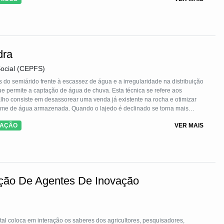
dra
ocial (CEPFS)
is do semiárido frente à escassez de água e a irregularidade na distribuição
ue permite a captação de água de chuva. Esta técnica se refere aos
lho consiste em desassorear uma venda já existente na rocha e otimizar
ume de água armazenada. Quando o lajedo é declinado se torna mais
alizar para cisternas uma vez que a cisterna se constitui um local mais
TAÇÃO
VER MAIS
ação De Agentes De Inovação
l coloca em interação os saberes dos agricultores, pesquisadores,