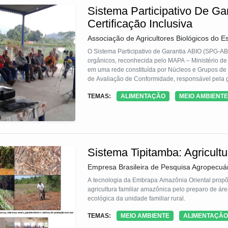
Sistema Participativo De G
Certificação Inclusiva
Associação de Agricultores Biológicos do E
O Sistema Participativo de Garantia ABIO (SPG-A
orgânicos, reconhecida pelo MAPA – Ministério de
em uma rede constituída por Núcleos e Grupos de
de Avaliação de Conformidade, responsável pela g
metodologia, os agricultores e produtores são col
TEMAS:
ALIMENTAÇÃO
MEIO AMBIENTE
dos sistemas de produção orgânica das unidades - 
Sistema Tipitamba: Agricul
Empresa Brasileira de Pesquisa Agropecuá
A tecnologia da Embrapa Amazônia Oriental propõe
agricultura familiar amazônica pelo preparo de ár
ecológica da unidade familiar rural.
TEMAS:
MEIO AMBIENTE
ALIMENTAÇÃO