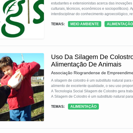
estudantes e extensionistas acerca das inovações s
culturais, técnicos, econômicos e sociopolíticos). 
interdisciplinar do conhecimento agroecológico, r
experiências ancoradas no saber-fazer agroecoló
TEMAS:
MEIO AMBIENTE
ALIMENTAÇÃO
geração de novidades sociotécnicas e aprendizage
Uso Da Silagem De Colostro
Alimentação De Animais
Associação Riograndense de Empreendiment
A silagem de colostro é um substituto natural para
alimento de excelente qualidade, o seu uso proporc
A Tecnologia Social Silagem de Colostro gera traba
A Silagem de Colostro é um substituto natural par
excelente qualidade o seu uso proporciona aos prod
TEMAS:
ALIMENTAÇÃO
Para fazer a Silagem de Colostro o produtor coloca 
secas, fecha e armazena sem refrigeração. Após 21
sem custos. De cada dois litros da Silagem de Colo
de excelente qualidade nutricional e com custo zer
pelo agricultor gerando renda a auxiliando na man