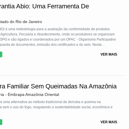
arantia Abio: Uma Ferramenta De
stado do Rio de Janeiro
BIO) é uma metodologia para a avaliação da conformidade de produtos
 Agricultura, Pecuária e Abastecimento, onde os produtores se organizam
 SPG e são ligados e coordenados por um OPAC - Organismo Participativo
uarda de documentos, emissão dos certificados e do selo. Nesta
etivamente e solidariamente responsáveis pela avaliação da conformidade
VER MAIS
produtivas e pelas decisões de certificação.
tura Familiar Sem Queimadas Na Amazônia
ria - Embrapa Amazônia Oriental
 uma alternativa ao método tradicional de derruba e queima na
ea sem o uso do fogo, resgatando a sustentabilidade social, econômica e
VER MAIS