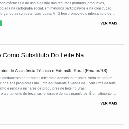
ociotécnicas e do uso e gestão dos recursos (naturais, produtivos,
Apoiada na cartografia social, em métodos participativos e na construção
eforçando as competências locais. A TS tem promovido o intercâmbio de
gico em torno da produção orgânica e da segurança alimentar onde a
VER MAIS
ns territoriais ocupam lugar de destaque.
 Como Substituto Do Leite Na
os de Assistência Técnica e Extensão Rural (Emater/RS)
 o aleitamento de bezerras leiteiras e demais mamíferos. Além de ser um
iona aos produtores um lucro equivalente à venda de 1.500 litros de leite.
lho e renda a milhares de produtores de leite no Brasil.
a o aleitamento de bezerras leiteiras e demais mamíferos. É um alimento de
utores um lucro equivalente à venda de 1.500 litros de leite.
VER MAIS
o colostro excedente, que iria para o lixo, em garrafas PETs, limpas e
 dias o produtor tem um substituto para o leite de excelente qualidade e
stro o produtor mistura 2 litros de água e obtém 4 litros de um sucedâneo
o. O leite que seria usado para alimentar a bezerra passa a ser vendido
utenção da família.