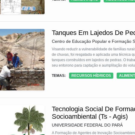
Tanques Em Lajedos De Pe
Centro de Educação Popular e Formação S
Visando reduzir a vulnerabilidade de famílias rura
de chuvas, foi resgatada e aplicada uma técnica q
tanques construídos em lajedos de pedras. O traba
seu entorono para captação e aumplilação do vol
viável otimizar a área como captação de água e can
TEMAS:
RECURSOS HÍDRICOS
ALIMEN
adequado para o armazenamento.
Tecnologia Social De Form
Socioambiental (Ts - Agis)
UNIVERSIDADE FEDERAL DO PARÁ
A Formação de Agentes de Inovação Socioambienta