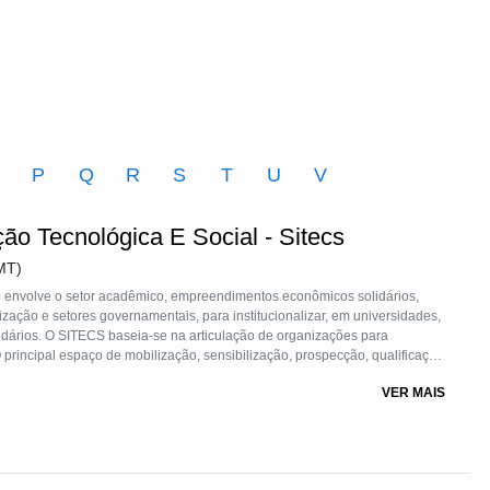
O
P
Q
R
S
T
U
V
ão Tecnológica E Social - Sitecs
MT)
e envolve o setor acadêmico, empreendimentos econômicos solidários,
ação e setores governamentais, para institucionalizar, em universidades,
ários. O SITECS baseia-se na articulação de organizações para
rincipal espaço de mobilização, sensibilização, prospecção, qualificação
 Segurança Alimentar e Nutricional da Baixada Cuiabana – FTSAN-BC.
VER MAIS