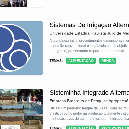
Sistemas De Irrigação Alter
Universidade Estadual Paulista Julio de Mes
A tecnologia inclui procedimentos dimensionais, op
aspersão convencional e localizada com o objetivo
energético) preservando a qualidade ambiental.
TEMAS:
ALIMENTAÇÃO
RENDA
Sisteminha Integrado Altern
Empresa Brasileira de Pesquisa Agropecuá
Utilizar um pequeno tanque de 6000 l, com recircu
plástico) como motor na produção totalmente integrada e escalonada de peixes, verduras, frutas, milho v
minhocas, ovos de galinha e forragem hidropônica
TEMAS:
ALIMENTAÇÃO
RECURSOS HÍD