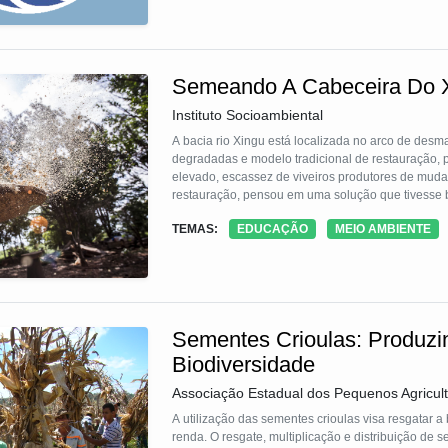
Semeando A Cabeceira Do 
Instituto Socioambiental
A bacia rio Xingu está localizada no arco de de
degradadas e modelo tradicional de restauração, p
elevado, escassez de viveiros produtores de mud
restauração, pensou em uma solução que tivesse b
indígenas, assentados a reforma agrária, moradores
TEMAS:
EDUCAÇÃO
MEIO AMBIENTE
composta por sementes de adubação verde e árvor
Sementes Crioulas: Produz
Biodiversidade
Associação Estadual dos Pequenos Agricul
A utilização das sementes crioulas visa resgatar a 
renda. O resgate, multiplicação e distribuição de