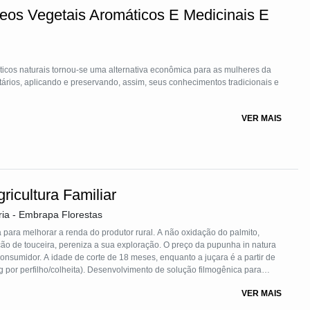
eos Vegetais Aromáticos E Medicinais E
ticos naturais tornou-se uma alternativa econômica para as mulheres da
VER MAIS
icultura Familiar
ia - Embrapa Florestas
para melhorar a renda do produtor rural. A não oxidação do palmito,
ão de touceira, pereniza a sua exploração. O preço da pupunha in natura
nsumidor. A idade de corte de 18 meses, enquanto a juçara é a partir de
g por perfilho/colheita). Desenvolvimento de solução filmogênica para
e embalagem para comercialização do palmito minimamente processado
VER MAIS
e novos produtos derivados dos resíduos agro-industriai