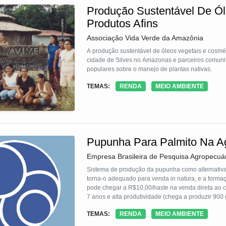
Produção Sustentável De Ól
Produtos Afins
Associação Vida Verde da Amazônia
A produção sustentável de óleos vegetais e cosmé
cidade de Silves no Amazonas e parceiros comunitários, aplicando e preservando, assim, seus conhecimentos tradicionais e
populares sobre o manejo de plantas nativas.
TEMAS:
RENDA
MEIO AMBIENTE
Pupunha Para Palmito Na Agr
Empresa Brasileira de Pesquisa Agropecuár
Sistema de produção da pupunha como alternativa 
torna-o adequado para venda in natura, e a formaç
pode chegar a R$10,00/haste na venda direta ao co
7 anos e alta produtividade (chega a produzir 900 
revestimento comestível do palmito de pupunha 
TEMAS:
RENDA
MEIO AMBIENTE
aumenta a sua vida útil de 10 para 22 dias, além d