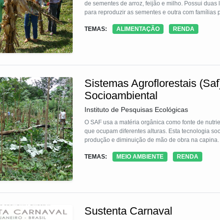
de sementes de arroz, feijão e milho. Possui dua
para reproduzir as sementes e outra com famílias 
acompanhado por pesquisadores da EMBRAPA que 
TEMAS:
ALIMENTAÇÃO
RENDA
para produção e armazenamento das sementes.
Sistemas Agroflorestais (S
Socioambiental
Instituto de Pesquisas Ecológicas
O SAF usa a matéria orgânica como fonte de nutrie
que ocupam diferentes alturas. Esta tecnologia soc
produção e diminuição de mão de obra na capina.
TEMAS:
MEIO AMBIENTE
RENDA
Sustenta Carnaval