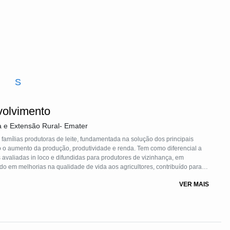
S
volvimento
a e Extensão Rural- Emater
 famílias produtoras de leite, fundamentada na solução dos principais
o aumento da produção, produtividade e renda. Tem como diferencial a
 avaliadas in loco e difundidas para produtores de vizinhança, em
do em melhorias na qualidade de vida aos agricultores, contribuído para o
 na formação de profissionais especializados.
VER MAIS