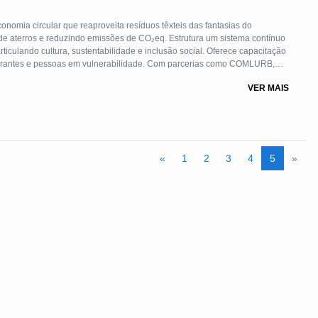
onomia circular que reaproveita resíduos têxteis das fantasias do
de aterros e reduzindo emissões de CO₂eq. Estrutura um sistema contínuo
rticulando cultura, sustentabilidade e inclusão social. Oferece capacitação
igrantes e pessoas em vulnerabilidade. Com parcerias como COMLURB,
usão pública e metodologia replicável em outros territórios.
VER MAIS
«
1
2
3
4
5
»