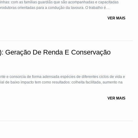
s linhas: com as famílias guardiãs que são acompanhadas e capacitadas
produtoras orientadas para a condução da lavoura. O trabalho é
promovem capacitações através de tecnologias simples e apropriadas
VER MAIS
af): Geração De Renda E Conservação
nte e consorcia de forma adensada espécies de diferentes ciclos de vida e
ial de baixo impacto tem como resultados: colheita facilitada, aumento na
VER MAIS