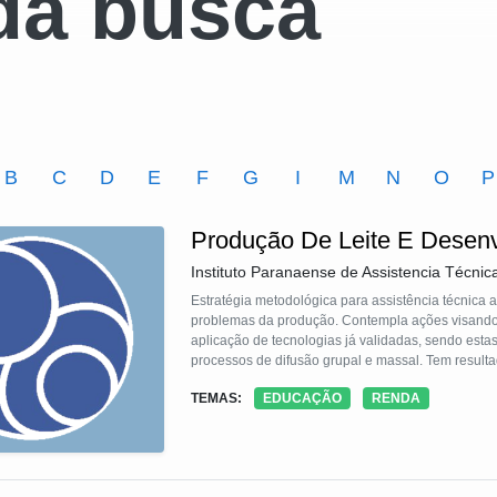
da busca
B
C
D
E
F
G
I
M
N
O
P
Produção De Leite E Desen
Instituto Paranaense de Assistencia Técnic
Estratégia metodológica para assistência técnica a
problemas da produção. Contempla ações visando 
aplicação de tecnologias já validadas, sendo estas
processos de difusão grupal e massal. Tem resulta
desenvolvimento econômico dos municípios e ainda
TEMAS:
EDUCAÇÃO
RENDA