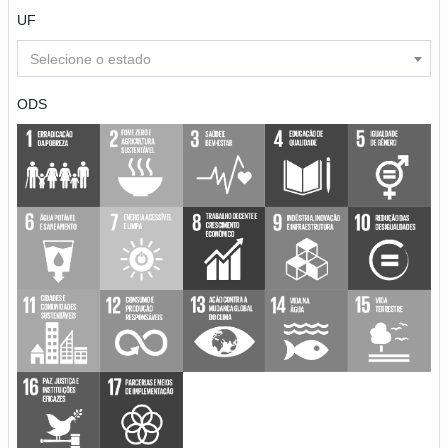
UF
Selecione o estado
ODS