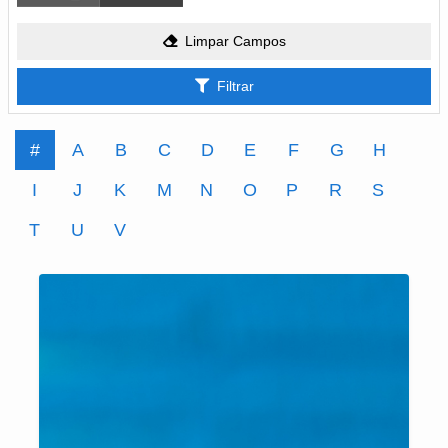
Limpar Campos
Filtrar
#
A
B
C
D
E
F
G
H
I
J
K
M
N
O
P
R
S
T
U
V