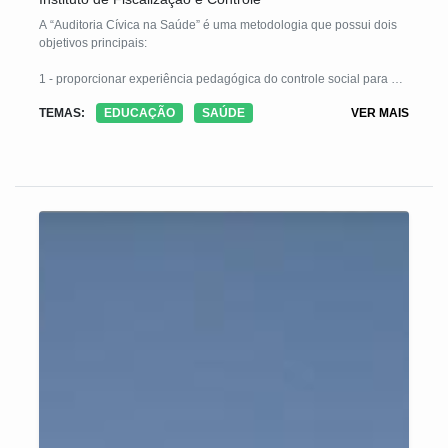
A “Auditoria Cívica na Saúde” é uma metodologia que possui dois
objetivos principais:
1 - proporcionar experiência pedagógica do controle social para o
cidadão por meio da participação social; e
TEMAS:
EDUCAÇÃO
SAÚDE
VER MAIS
2 - a partir da aplicação da metodologia proposta, avaliar a situação
dos serviços da saúde básica oferecidos. Os problemas
identificados durante a avaliação são organizados em relatório
entregue às autoridades responsáveis: Secretaria de Saúde,
Ministério Público e Controladorias. Nosso desejo é contribuir com
a gestão pública para melhorar a qualidade dos serviços prestados
à população e, ao mesmo tempo, conscientizar o cidadão sobre a
importância de fiscalizar o poder público.