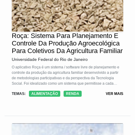
Roça: Sistema Para Planejamento E
Controle Da Produção Agroecológica
Para Coletivos Da Agricultura Familiar
Universidade Federal do Rio de Janeiro
O aplicativo Roça é um sistema / software livre de planejamento e
controle da produção da agricultura familiar desenvolvido a partir
de metodologias participativas e da perspectiva da Tecnologia
Social. Foi idealizado como um sistema que permitisse a cada
agricultor(a) registrar tudo que plantasse, além de registrar árvores
TEMAS:
ALIMENTAÇÃO
RENDA
VER MAIS
frutíferas, produção de animais, produção de derivados e
manufaturados, entre outros, e anotar o que foi colhido, ou
produzido, e o destino dessa produção. Além disso, a ideia é que o
sistema possa auxiliar em outras formas de escoamento da
produção e que tenha vários relatórios que auxiliem na
organização.