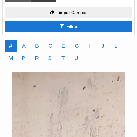
Limpar Campos
Filtrar
#
A
B
C
E
G
I
J
L
M
P
R
S
T
U