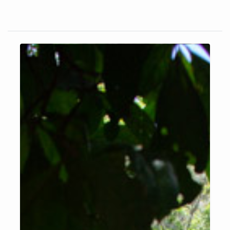
pensou em uma solução que tivesse baixo custo, alta diversidade,
envolvesse a comunidade local, sendo eles indígenas, assentados
a reforma agrária, moradores urbanos e fazendeiros, para tal utiliza-
se semeadura direta, que é composta por sementes de adubação
verde e árvores nativas.