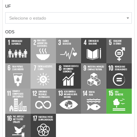
UF
Selecione o estado
ODS