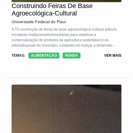
Construindo Feiras De Base
Agroecológica-Cultural
Universiade Federal do Piaui
A TS construção de feiras de base agroecológica-cultural articula
iniciativas institucional/comunitárias para viabilizar a
comercialização de produtos da agricultura sustentável e da
arte/artesanato do município, cuidando em realçar a dimensão
política, cultural, educativa e formativa da Agroecologia. Adota o
TEMAS:
ALIMENTAÇÃO
RENDA
VER MAIS
pensamento complexo; metodologias horizontais de trabalho;
diálogos com rurais e urbanos, com artesãs e artistas; instituições;
com experts de cada área. Constitui equipes de alunos e docentes
objetivando consolidar vias para a segurança alimentar, visibilidade
da arte/artesanato, empoderamento de mulheres, melhoria da
renda e dos cuidados ambientais.