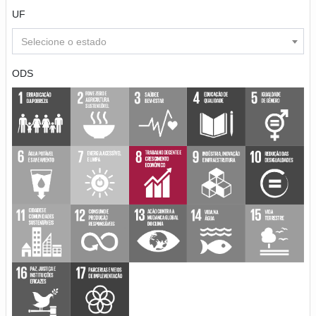
UF
Selecione o estado
ODS