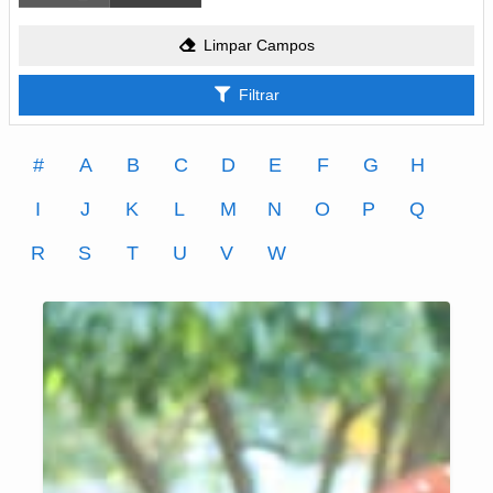
Limpar Campos
Filtrar
#
A
B
C
D
E
F
G
H
I
J
K
L
M
N
O
P
Q
R
S
T
U
V
W