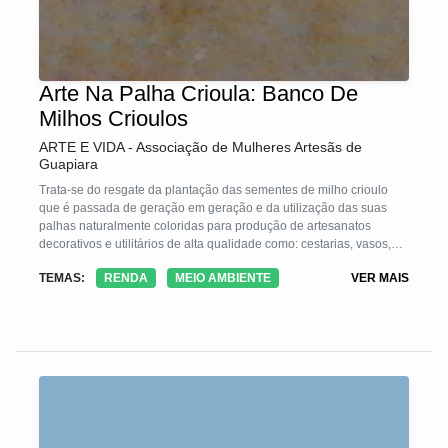
Arte Na Palha Crioula: Banco De
Milhos Crioulos
ARTE E VIDA - Associação de Mulheres Artesãs de
Guapiara
Trata-se do resgate da plantação das sementes de milho crioulo
que é passada de geração em geração e da utilização das suas
palhas naturalmente coloridas para produção de artesanatos
decorativos e utilitários de alta qualidade como: cestarias, vasos,
bonecas, galinhas, suplas, jogos americano, flores,petecas, bolsas,
TEMAS:
RENDA
MEIO AMBIENTE
VER MAIS
chapéu, revestimento em moveis entre outras peças.