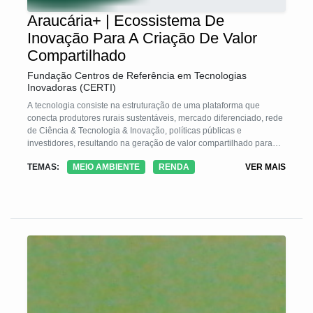
Araucária+ | Ecossistema De
Inovação Para A Criação De Valor
Compartilhado
Fundação Centros de Referência em Tecnologias
Inovadoras (CERTI)
A tecnologia consiste na estruturação de uma plataforma que
conecta produtores rurais sustentáveis, mercado diferenciado, rede
de Ciência & Tecnologia & Inovação, políticas públicas e
investidores, resultando na geração de valor compartilhado para
todos os envolvidos, incluindo incremento em renda para os
TEMAS:
MEIO AMBIENTE
RENDA
VER MAIS
produtores e em conservação do ecossistema de Floresta com
Araucárias. No Araucária+, os produtores adotam práticas de
produção sustentáveis de pinhão e de erva-mate. Estes são
adquiridos por empresas inovadoras, articuladas pelo HUB (Agente
Articulador do Projeto), dispostas a pagar um sobre-preço por
produtos inovadores e sustentáveis.