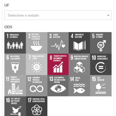
UF
Selecione o estado
ODS