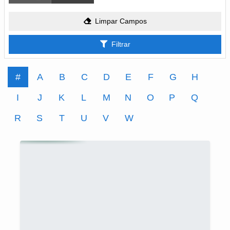
Limpar Campos
Filtrar
#
A
B
C
D
E
F
G
H
I
J
K
L
M
N
O
P
Q
R
S
T
U
V
W