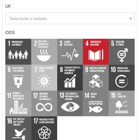
UF
Selecione o estado
ODS