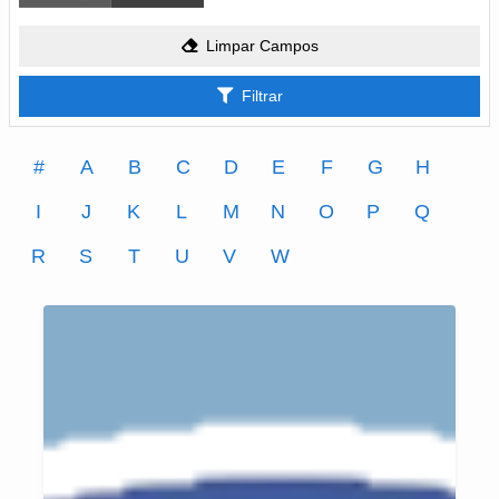
Limpar Campos
Filtrar
#
A
B
C
D
E
F
G
H
I
J
K
L
M
N
O
P
Q
R
S
T
U
V
W