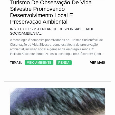
Turismo De Observação De Vida
Silvestre Promovendo
Desenvolvimento Local E
Preservação Ambiental
INSTITUTO SUSTENTAR DE RESPONSABILIDADE
SOCIOAMBIENTAL
A tecnologia é composta por atividades de Turismo Sustentável de
Observação de Vida Silvestre, como estratégia de preservação
ambiental, inclusão social e geração de emprego e renda. O
Instituto Sustentar introduziu essa tecnologia em Cáceres/MT, em
2013, c/ o Projeto Bichos do Pantanal - PBP, que atuou p/ o
TEMAS:
MEIO AMBIENTE
RENDA
VER MAIS
desenvolvimento do município e áreas do entorno, c/ a capacitação
de mais de 40 guias (taxonomia, aulas de inglês e orientação
profissional) e a cadeia produtiva do turismo c/plano de negócios,
marketing, treinamento etc.Foi estabelecida uma Rede de
Cooperação que integrou e promoveu intercâmbios de
conhecimentos e práticas e capacitação p/ atendimento turistas
internacionais e nacio