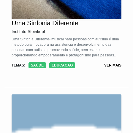
Uma Sinfonia Diferente
Instituto Steinkopf
Uma Sinfonia Diferente- musical para pessoas com autismo é uma
metodologia inovadora na assistência e desenvolvimento das
pessoas com autismo promovendo saúde, bem estar e
proporcionando empoderamento e protagonismo para pessoas
com autismo e suas famílias, mostrando seus potenciais para a
TEMAS:
SAÚDE
EDUCAÇÃO
VER MAIS
comunidade. A metodologia consiste em quatro etapas:
1- Inscrição e seleção de pessoas com autismo e voluntários, 2-
ensaios em pequenos grupos de pessoas com autismo, 3-
Apresentação pública, 4 - Retorno aos ensaios em pequenos
grupos para devolutivas sobre a evolução da pessoa com autismo
durante o processo. O objetivo é promover um espaço de
protagonismo para pessoas com autismo