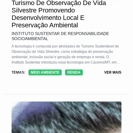
Turismo De Observação De Vida
Silvestre Promovendo
Desenvolvimento Local E
Preservação Ambiental
INSTITUTO SUSTENTAR DE RESPONSABILIDADE
SOCIOAMBIENTAL
A tecnologia é composta por atividades de Turismo Sustentável de
Observação de Vida Silvestre, como estratégia de preservação
ambiental, inclusão social e geração de emprego e renda. O
Instituto Sustentar introduziu essa tecnologia em Cáceres/MT, em
2013, c/ o Projeto Bichos do Pantanal - PBP, que atuou p/ o
TEMAS:
MEIO AMBIENTE
RENDA
VER MAIS
desenvolvimento do município e áreas do entorno, c/ a capacitação
de mais de 40 guias (taxonomia, aulas de inglês e orientação
profissional) e a cadeia produtiva do turismo c/plano de negócios,
marketing, treinamento etc.Foi estabelecida uma Rede de
Cooperação que integrou e promoveu intercâmbios de
conhecimentos e práticas e capacitação p/ atendimento turistas
internacionais e nacio