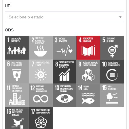
UF
Selecione o estado
ODS