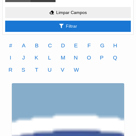
Limpar Campos
Filtrar
#
A
B
C
D
E
F
G
H
I
J
K
L
M
N
O
P
Q
R
S
T
U
V
W