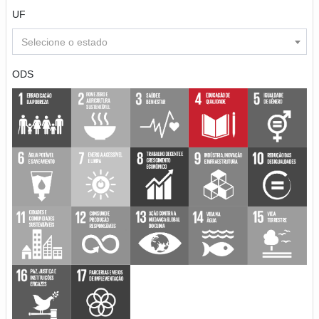
UF
Selecione o estado
ODS