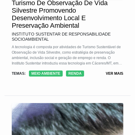
Turismo De Observação De Vida
Silvestre Promovendo
Desenvolvimento Local E
Preservação Ambiental
INSTITUTO SUSTENTAR DE RESPONSABILIDADE
SOCIOAMBIENTAL
A tecnologia é composta por atividades de Turismo Sustentável de
Observação de Vida Silvestre, como estratégia de preservação
ambiental, inclusão social e geração de emprego e renda. O
Instituto Sustentar introduziu essa tecnologia em Cáceres/MT, em
2013, c/ o Projeto Bichos do Pantanal - PBP, que atuou p/ o
TEMAS:
MEIO AMBIENTE
RENDA
VER MAIS
desenvolvimento do município e áreas do entorno, c/ a capacitação
de mais de 40 guias (taxonomia, aulas de inglês e orientação
profissional) e a cadeia produtiva do turismo c/plano de negócios,
marketing, treinamento etc.Foi estabelecida uma Rede de
Cooperação que integrou e promoveu intercâmbios de
conhecimentos e práticas e capacitação p/ atendimento turistas
internacionais e nacio