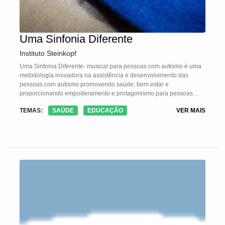
Uma Sinfonia Diferente
Instituto Steinkopf
Uma Sinfonia Diferente- musical para pessoas com autismo é uma
metodologia inovadora na assistência e desenvolvimento das
pessoas com autismo promovendo saúde, bem estar e
proporcionando empoderamento e protagonismo para pessoas
com autismo e suas famílias, mostrando seus potenciais para a
TEMAS:
SAÚDE
EDUCAÇÃO
VER MAIS
comunidade. A metodologia consiste em quatro etapas:
1- Inscrição e seleção de pessoas com autismo e voluntários, 2-
ensaios em pequenos grupos de pessoas com autismo, 3-
Apresentação pública, 4 - Retorno aos ensaios em pequenos
grupos para devolutivas sobre a evolução da pessoa com autismo
durante o processo. O objetivo é promover um espaço de
protagonismo para pessoas com autismo