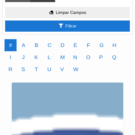
Limpar Campos
Filtrar
#
A
B
C
D
E
F
G
H
I
J
K
L
M
N
O
P
Q
R
S
T
U
V
W