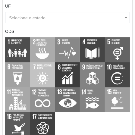
UF
Selecione o estado
ODS