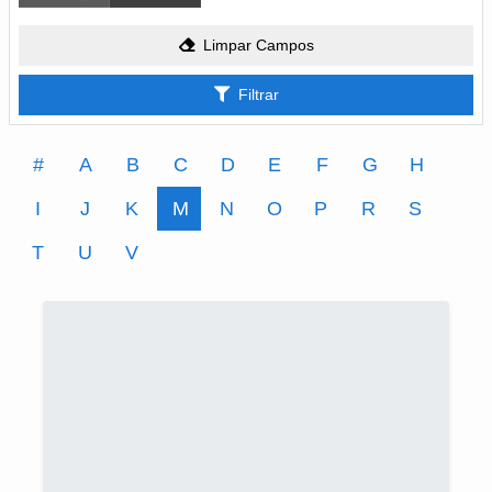
Limpar Campos
Filtrar
#
A
B
C
D
E
F
G
H
I
J
K
M
N
O
P
R
S
T
U
V