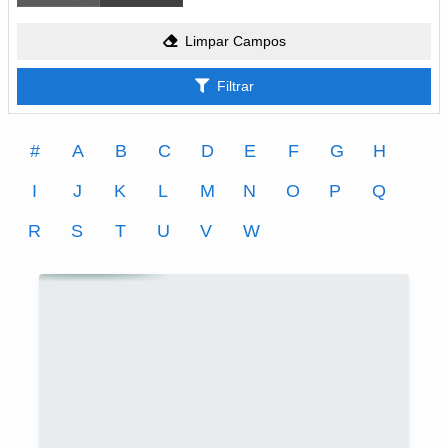
Limpar Campos
Filtrar
#
A
B
C
D
E
F
G
H
I
J
K
L
M
N
O
P
Q
R
S
T
U
V
W