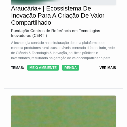
Araucária+ | Ecossistema De
Inovação Para A Criação De Valor
Compartilhado
Fundação Centros de Referência em Tecnologias
Inovadoras (CERTI)
A tecnologia consiste na estruturação de uma plataforma que
conecta produtores rurais sustentáveis, mercado diferenciado, rede
de Ciência & Tecnologia & Inovação, políticas públicas e
investidores, resultando na geração de valor compartilhado para
todos os envolvidos, incluindo incremento em renda para os
TEMAS:
MEIO AMBIENTE
RENDA
VER MAIS
produtores e em conservação do ecossistema de Floresta com
Araucárias. No Araucária+, os produtores adotam práticas de
produção sustentáveis de pinhão e de erva-mate. Estes são
adquiridos por empresas inovadoras, articuladas pelo HUB (Agente
Articulador do Projeto), dispostas a pagar um sobre-preço por
produtos inovadores e sustentáveis.