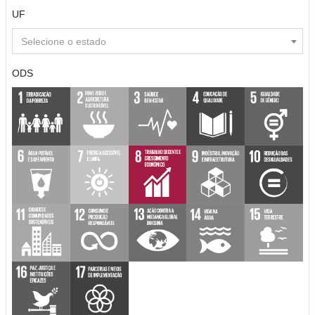
UF
Selecione o estado
ODS