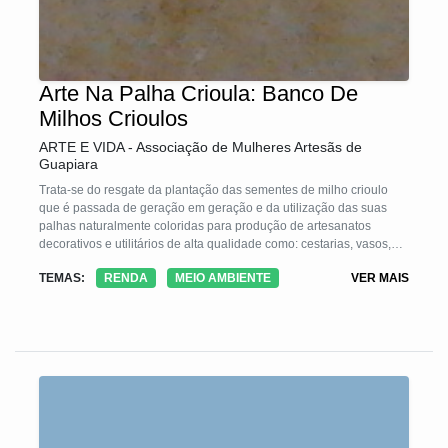
Arte Na Palha Crioula: Banco De
Milhos Crioulos
ARTE E VIDA - Associação de Mulheres Artesãs de
Guapiara
Trata-se do resgate da plantação das sementes de milho crioulo
que é passada de geração em geração e da utilização das suas
palhas naturalmente coloridas para produção de artesanatos
decorativos e utilitários de alta qualidade como: cestarias, vasos,
bonecas, galinhas, suplas, jogos americano, flores,petecas, bolsas,
TEMAS:
RENDA
MEIO AMBIENTE
VER MAIS
chapéu, revestimento em moveis entre outras peças.