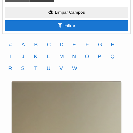
Limpar Campos
Filtrar
#
A
B
C
D
E
F
G
H
I
J
K
L
M
N
O
P
Q
R
S
T
U
V
W