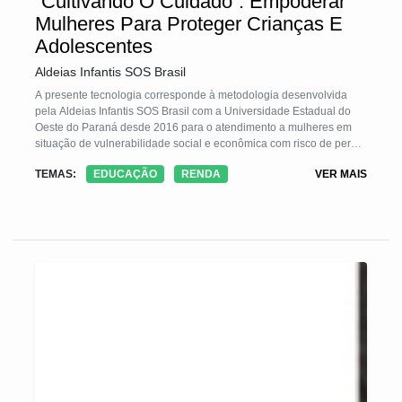
“Cultivando O Cuidado”: Empoderar
Mulheres Para Proteger Crianças E
Adolescentes
Aldeias Infantis SOS Brasil
A presente tecnologia corresponde à metodologia desenvolvida
pela Aldeias Infantis SOS Brasil com a Universidade Estadual do
Oeste do Paraná desde 2016 para o atendimento a mulheres em
situação de vulnerabilidade social e econômica com risco de perda
do cuidado parental. A metodologia parte da premissa de que o
TEMAS:
EDUCAÇÃO
RENDA
VER MAIS
cuidado com a criança e o adolescente envolvem o bem-estar de
seus cuidadores, que em grande maioria foram crianças que
também tiveram seus direitos violados. A TS pretende quebrar o
ciclo de vulnerabilidade social e econômica por meio do
acompanhamento psicológico e direcionamento profissional de
mulheres em oficinas de prática profissional e empoderamento
econômico.