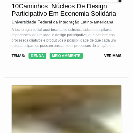
10Caminhos: Núcleos De Design
Participativo Em Economia Solidária
Universidade Federal da Integração Latino-americana
A tecnologia social aqui inscrita se estrutura sobre dois pilares
importantes: de um lado, o design participativo, que confere aos
processos criativos e produtivos a possibilidade de que cada um
dos participantes possam buscar seus processos de criação e
produção de maneira horizontal e participativa, pela construção
TEMAS:
RENDA
MEIO AMBIENTE
VER MAIS
coletiva de projetos de produtos e processos produtivos; de outro
lado, pela Economia Solidária, como forma organizativa adotada,
confere a possibilidade de criação de relações produtivas pela e na
coletividade, relacionando a produção coletiva com o "buen vivir" e
amparada pelo Indice de Felicidade Bruta, como indice qualitativo
dos resultados alcançados.