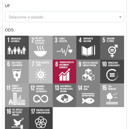
UF
Selecione o estado
ODS