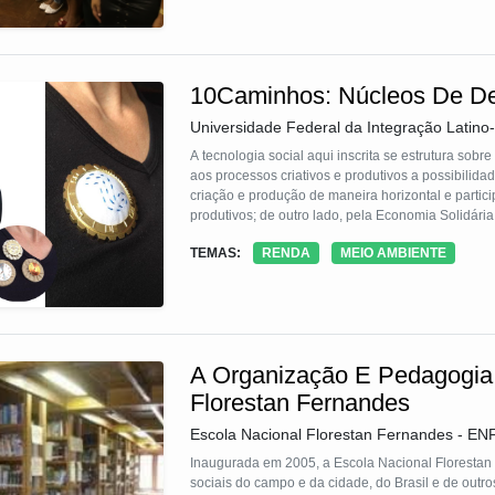
10Caminhos: Núcleos De Des
Universidade Federal da Integração Latino
A tecnologia social aqui inscrita se estrutura sobre
aos processos criativos e produtivos a possibili
criação e produção de maneira horizontal e partici
produtivos; de outro lado, pela Economia Solidária
relações produtivas pela e na coletividade, relaci
TEMAS:
RENDA
MEIO AMBIENTE
Felicidade Bruta, como indice qualitativo dos resu
A Organização E Pedagogia
Florestan Fernandes
Escola Nacional Florestan Fernandes - EN
Inaugurada em 2005, a Escola Nacional Florestan
sociais do campo e da cidade, do Brasil e de out