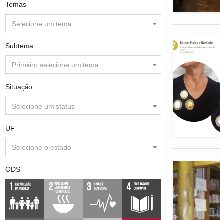
Temas
Selecione um tema
Subtema
Primeiro selecione um tema...
Situação
Selecione um status
UF
Selecione o estado
ODS