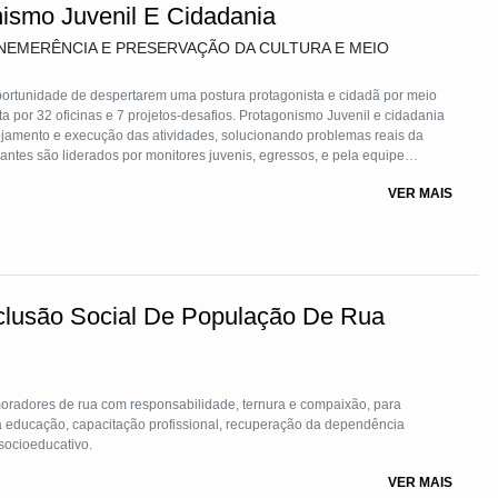
ismo Juvenil E Cidadania
EMERÊNCIA E PRESERVAÇÃO DA CULTURA E MEIO
ortunidade de despertarem uma postura protagonista e cidadã por meio
por 32 oficinas e 7 projetos-desafios. Protagonismo Juvenil e cidadania
nejamento e execução das atividades, solucionando problemas reais da
antes são liderados por monitores juvenis, egressos, e pela equipe
rendizagem relevante e significativa capaz de alterar a trajetória de vida
VER MAIS
-emocionais relevantes para uma vida plena.
clusão Social De População De Rua
oradores de rua com responsabilidade, ternura e compaixão, para
a educação, capacitação profissional, recuperação da dependência
socioeducativo.
VER MAIS