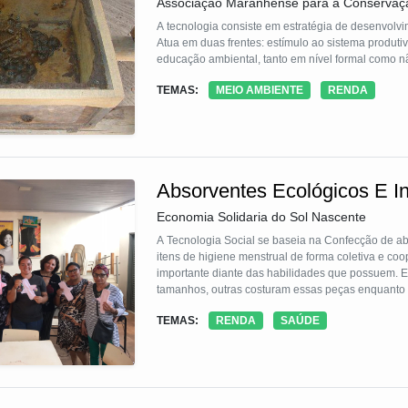
Associação Maranhense para a Conservaç
A tecnologia consiste em estratégia de desenvolvi
Atua em duas frentes: estímulo ao sistema produtivo, com geração de renda de produtos, subprodutos e derivados; e pela
educação ambiental, tanto em nível formal como n
TEMAS:
MEIO AMBIENTE
RENDA
Absorventes Ecológicos E In
Economia Solidaria do Sol Nascente
A Tecnologia Social se baseia na Confecção de abs
itens de higiene menstrual de forma coletiva e co
importante diante das habilidades que possuem. 
tamanhos, outras costuram essas peças enquanto ou
absorventes ecológicos guardam compromissos com
TEMAS:
RENDA
SAÚDE
É Ambientalmente correto, pois não gera resíduos d
responsável pois agrega mulhereres em torno de
acesso à dignidade por produtos de higiene menstr
alcance da solução, na medida em que divulga o m
Além disso, possui governança madura, pois o a
cujos resultados são compartilhados e celebrados e