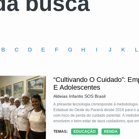
da busca
B
C
D
E
F
G
H
I
J
K
L
“Cultivando O Cuidado”: Em
E Adolescentes
Aldeias Infantis SOS Brasil
A presente tecnologia corresponde à metodologia 
Estadual do Oeste do Paraná desde 2016 para o atendimento a mulheres em situação de vulnerabilidade social e econômica
com risco de perda do cuidado parental. A metodo
envolvem o bem-estar de seus cuidadores, que em 
violados. A TS pretende quebrar o ciclo de vulne
TEMAS:
EDUCAÇÃO
RENDA
direcionamento profissional de mulheres em ofici