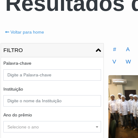
Resultados 
Voltar para home
#
A
FILTRO
V
W
Palavra-chave
Instituição
Ano do prêmio
Selecione o ano