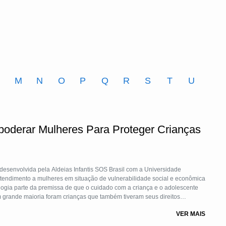
M
N
O
P
Q
R
S
T
U
poderar Mulheres Para Proteger Crianças
desenvolvida pela Aldeias Infantis SOS Brasil com a Universidade
logia parte da premissa de que o cuidado com a criança e o adolescente
grande maioria foram crianças que também tiveram seus direitos
rabilidade social e econômica por meio do acompanhamento psicológico e
VER MAIS
nas de prática profissional e empoderamento econômico.