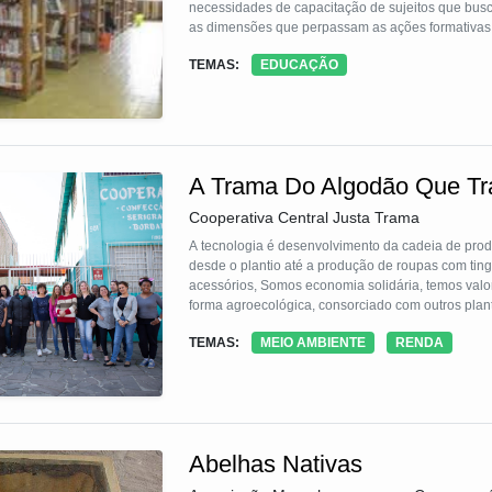
necessidades de capacitação de sujeitos que bus
as dimensões que perpassam as ações formativas do 
tem como objetivo construir um modelo organizati
TEMAS:
EDUCAÇÃO
escola pertencente e voltada aos trabalhadores/as
A Trama Do Algodão Que Tr
Cooperativa Central Justa Trama
A tecnologia é desenvolvimento da cadeia de produção do algodão agroecológico que envolve todos os elos de produção
desde o plantio até a produção de roupas com tingimento com pigmentos naturais/vegetais e comercialização da roupa e
acessórios, Somos economia solidária, temos valores justos para cada etapa, sem atravessador. O algodão é plantado de
forma agroecológica, consorciado com outros plant
dois dos cinco elos organizamos bancos comunitá
TEMAS:
MEIO AMBIENTE
RENDA
credito, consumo local com moeda social e capacit
Abelhas Nativas