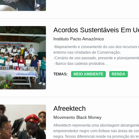
Acordos Sustentáveis Em U
Instituto Pacto Amazônico
-Mapeamento e zoneamento do uso dos recursos naturais realizados de forma participativa pelas populaç
entorno nas Unidades de Conservação;
-Cenário de uso passado, presente e planejamento futuro.
- Banco das cadeias produtiva
- Alternativas Participativas
TEMAS:
MEIO AMBIENTE
RENDA
Afreektech
Movimento Black Money
Afreektech representa uma abordagem abrangente 
empreendedor negro com ênfase nas áreas de com
negra. Nosso diferencial reside na promoção do l