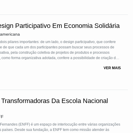
ign Participativo Em Economia Solidária
-americana
 dois pilares importantes: de um lado, o design participativo, que confere
dade de que cada um dos participantes possam buscar seus processos de
pativa, pela construção coletiva de projetos de produtos e processos
, como forma organizativa adotada, confere a possibilidade de criação de
onando a produção coletiva com o "buen vivir" e amparada pelo Indice de
VER MAIS
ltados alcançados.
 Transformadoras Da Escola Nacional
FF
 Fernandes (ENFF) é um espaço de interlocução entre várias organizações
ros países. Desde sua fundação, a ENFF tem como missão atender às