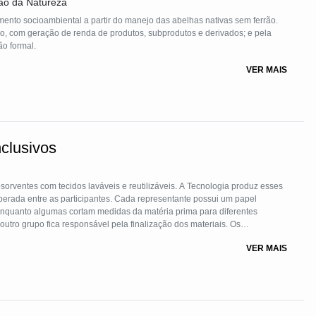
ão da Natureza
mento socioambiental a partir do manejo das abelhas nativas sem ferrão.
ão formal.
VER MAIS
clusivos
orventes com tecidos laváveis e reutilizáveis. A Tecnologia produz esses
operada entre as participantes. Cada representante possui um papel
Enquanto algumas cortam medidas da matéria prima para diferentes
tro grupo fica responsável pela finalização dos materiais. Os
 os três pilares do conceito ASG (Meio Ambiente, Social e Governança).
VER MAIS
escartáveis e possibilita o reuso dos materiais, é Socialmente
 uma causa comum em sua realidade social, gerando empoderamento,
ual de baixo custo e reutilizável e sensibilização com a ampliação do
aterial para mulheres de classes sociais menos providas de recursos.
grupamento de mulheres buscam a produção para gerar renda comum,
ntre todas as participantes.