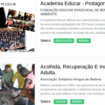
Academia Educar - Protagon
FUNDAÇÃO EDUCAR DPASCHOAL DE BEN
AMBIENTE
A Academia Educar oferece aos adolescentes a op
de uma jornada pedagógica de 250 horas composta 
são vividos na prática durante o processo de pla
escola e da comunidade. Ao longo do ano, particip
Educar, que facilitam o processo garantindo uma ap
TEMAS:
EDUCAÇÃO
RENDA
desses jovens que consolidam competências sócio
Acolhida, Recuperação E In
Adulta.
Associação Solidários Amigos de Betânia
Betânia, fundada em 1999, visa aproximar-se de m
recuperarem sua dignidade e cidadania através d
química, da auto-estima e da saúde, com enfoque 
TEMAS:
SAÚDE
RENDA