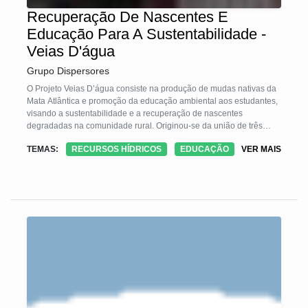
Recuperação De Nascentes E
Educação Para A Sustentabilidade -
Veias D'água
Grupo Dispersores
O Projeto Veias D’água consiste na produção de mudas nativas da
Mata Atlântica e promoção da educação ambiental aos estudantes,
visando a sustentabilidade e a recuperação de nascentes
degradadas na comunidade rural. Originou-se da união de três
módulos de projetos já desenvolvidos pela instituição.
TEMAS:
RECURSOS HÍDRICOS
EDUCAÇÃO
VER MAIS