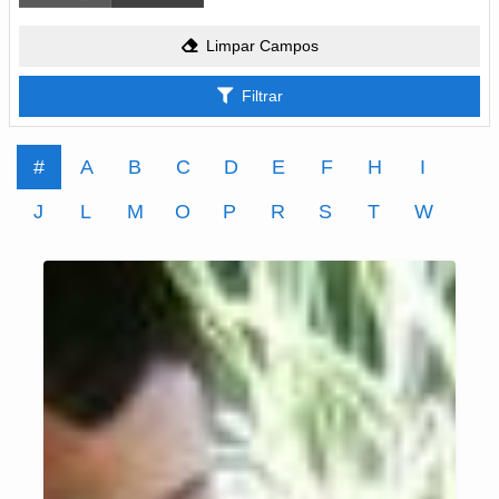
Limpar Campos
Filtrar
#
A
B
C
D
E
F
H
I
J
L
M
O
P
R
S
T
W