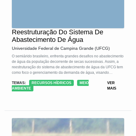
Reestruturação Do Sistema De
Abastecimento De Água
Universidade Federal de Campina Grande (UFCG)
O semiárido brasileiro, enfrenta grandes desafios no abastecimento
de água da população decorrente de secas sucessivas. Assim, a
reestruturação do sistema de abastecimento de água da UFCG tem
como foco o gerenciamento da demanda de água, visando
combater as perdas, desperdícios e aumentar a capacidade de
TEMAS:
RECURSOS HÍDRICOS
MEIO
VER
armazenamento de água na Universidade Federal de Campina
AMBIENTE
MAIS
Grande (PB). Dentre as principais ações implantadas destacam-se
a implantação de uma nova rede de abastecimento, a recuperação
de reservatórios de água, a instalação de hidrômetros para
monitoramento e de equipamentos poupadores de água, a
construção de novos reservatórios e a instalação de placas
educativas.