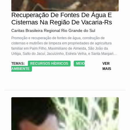
Recuperação De Fontes De Água E
Cisternas Na Região De Vacaria-Rs
Caritas Brasileira Regional Rio Grande do Sul
Promoção e recuperação de fontes de água, construção de
cisternas e mutirões de limpeza em propriedades de agricultura
familiar em Paim Filho, Maximiliano de Almeida, São João da
Urtiga, Salto do Jacuí, Jacuizinho, Estrela Velha, e Santa Margarida
do Sul – RS com mapeamento preliminar, envolvimento comunitário
TEMAS:
RECURSOS HÍDRICOS
MEIO
VER
AMBIENTE
MAIS