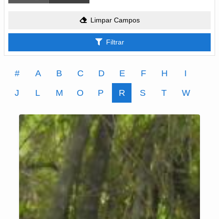
Limpar Campos
Filtrar
#
A
B
C
D
E
F
H
I
J
L
M
O
P
R
S
T
W