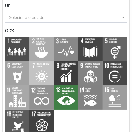
UF
Selecione o estado
ODS