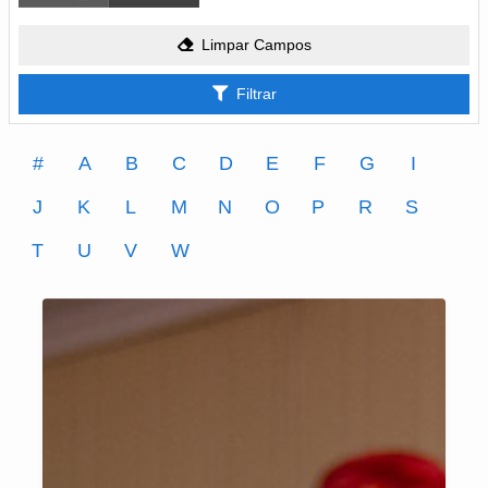
Limpar Campos
Filtrar
#
A
B
C
D
E
F
G
I
J
K
L
M
N
O
P
R
S
T
U
V
W