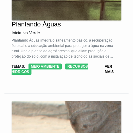
Plantando Águas
Iniciativa Verde
Plantando Águas integra o saneamento básico, a recuperação
florestal e a educação ambiental para proteger a água na zona
rural. Une o plantio de agroflorestas, que aliam produção e
proteção do solo, com a instalação de tecnologias sociais de
tratamento de esgoto, como a fossa séptica biodigestora, o jardim
TEMAS:
MEIO AMBIENTE
RECURSOS
VER
filtrante, a cisterna de captação de águas de chuvas. O conjunto
HÍDRICOS
MAIS
destas práticas se articula na promoção da autonomia técnica e
produtiva, com ações de extensão rural e de educação ambiental,
dentro e fora dos imóveis rurais. É orientado a pequenos
agricultores familiares, assentados rurais, comunidades tradicionais
e residentes de Unidades de Conservação.