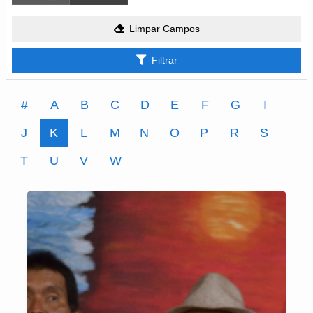
Limpar Campos
Filtrar
#
A
B
C
D
E
F
G
I
J
K
L
M
N
O
P
R
S
T
U
V
W