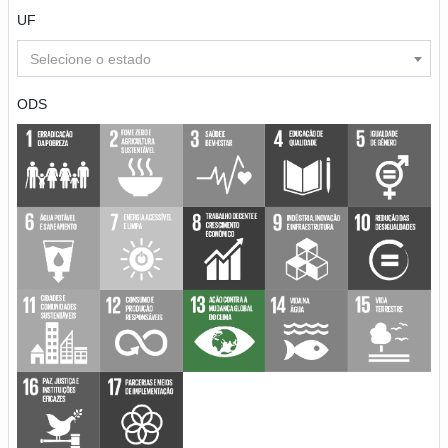
UF
Selecione o estado
ODS