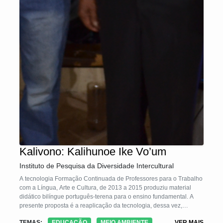
Kalivono: Kalihunoe Ike Vo’um
Instituto de Pesquisa da Diversidade Intercultural
A tecnologia Formação Continuada de Professores para o Trabalho
com a Língua, Arte e Cultura, de 2013 a 2015 produziu material
didático bilíngue português-terena para o ensino fundamental. A
presente proposta é a reaplicação da tecnologia, dessa vez,
direcionada à educação infantil – seguindo os parâmetros de
TEMAS:
EDUCAÇÃO
MEIO AMBIENTE
VER MAIS