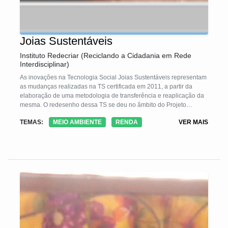
Joias Sustentáveis
Instituto Redecriar (Reciclando a Cidadania em Rede
Interdisciplinar)
As inovações na Tecnologia Social Joias Sustentáveis representam
as mudanças realizadas na TS certificada em 2011, a partir da
elaboração de uma metodologia de transferência e reaplicação da
mesma. O redesenho dessa TS se deu no âmbito do Projeto
Moradia Urbana com TS, financiado pela Fundação Banco do Brasil
TEMAS:
MEIO AMBIENTE
RENDA
VER MAIS
entre 2015 e 2019. As metodologias de transferência e de
reaplicação têm como foco o empoderamento da população
atendida na medida em que são capacitados como multiplicadores
da TS Joias Sustentáveis. População essa, constituída por
moradores de residenciais de 20 municípios / 11 estados do Brasil,
contemplados com a Política Habitacional-Programa Minha Casa
Minha Vida, financiados pelo Banco do Brasil.