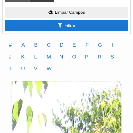
Limpar Campos
Filtrar
#
A
B
C
D
E
F
G
I
J
K
L
M
N
O
P
R
S
T
U
V
W