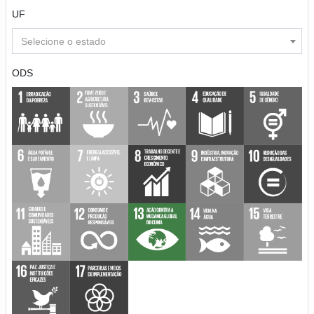
UF
Selecione o estado
ODS