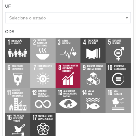
UF
Selecione o estado
ODS