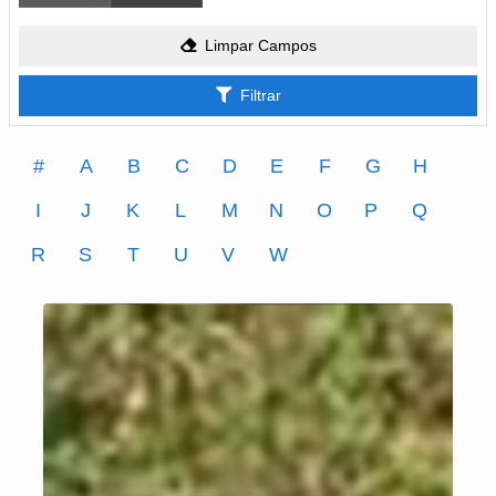
Limpar Campos
Filtrar
#
A
B
C
D
E
F
G
H
I
J
K
L
M
N
O
P
Q
R
S
T
U
V
W