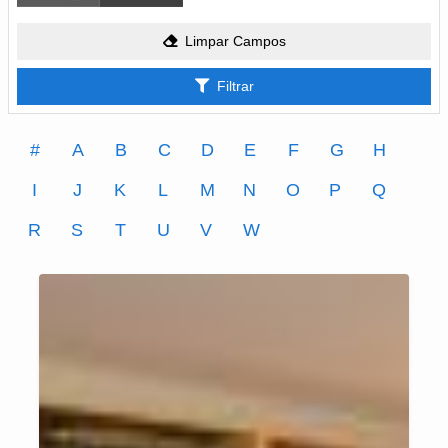
Limpar Campos
Filtrar
#
A
B
C
D
E
F
G
H
I
J
K
L
M
N
O
P
Q
R
S
T
U
V
W