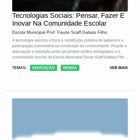
Tecnologias Sociais: Pensar, Fazer E
Inovar Na Comunidade Escolar
Escola Municipal Prof. Fauze Scaff Gatass Filho
A tecnologia valoriza a troca e construção coletiva de saberes e a
participação comunitária na construção do conhecimento. Propõe a
articulação e interação entre um projeto político pedagógico e a
comunidade escolar da Escola Municipal Fauze Scaff Gattass Filho,
em Campo Grande (MS).
TEMAS:
EDUCAÇÃO
RENDA
VER MAIS