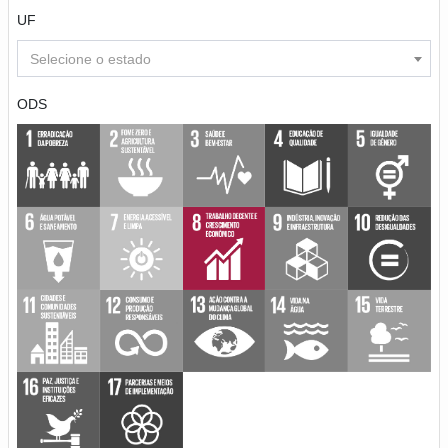
UF
Selecione o estado
ODS