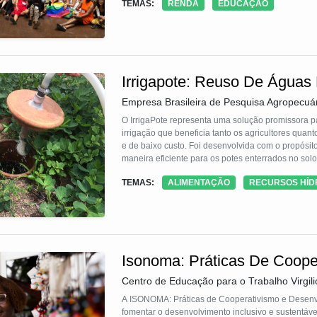
TEMAS:
RENDA
EDUCAÇÃO
Irrigapote: Reuso De Águas P
Empresa Brasileira de Pesquisa Agropecuá
O IrrigaPote representa uma solução promissora pa
irrigação que beneficia tanto os agricultores qua
e de baixo custo. Foi desenvolvida com o propósito
maneira eficiente para os potes enterrados no solo
da água, que é então direcionada para um cano ent
TEMAS:
ALIMENTAÇÃO
RECURSOS HÍD
mantêm o fluxo hídrico controlado por meio de um
abastecido de forma autônoma. Em condições de so
a parede externa dos potes, possibilitando uma a
desde 2016 demonstram o êxito na implementação d
longo do ano. A versatilidade do IrrigaPote permit
paisagismo, farmácias vivas e outras áreas afins.
Isonoma: Práticas De Coop
Centro de Educação para o Trabalho Virgili
A ISONOMA: Práticas de Cooperativismo e Desenvo
fomentar o desenvolvimento inclusivo e sustentá