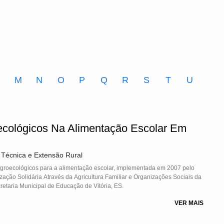
M
N
O
P
Q
R
S
T
U
ecológicos Na Alimentação Escolar Em
a Técnica e Extensão Rural
 agroecológicos para a alimentação escolar, implementada em 2007 pelo
ação Solidária Através da Agricultura Familiar e Organizações Sociais da
retaria Municipal de Educação de Vitória, ES.
VER MAIS