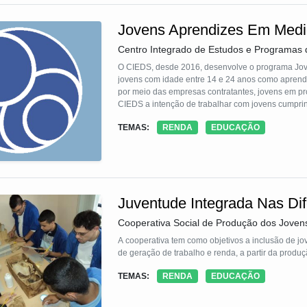
do 1º Encontro Territorial da Juventude Pataxó. Am
participativas, atualmente classificadas como “met
Jovens Aprendizes Em Medi
educativo estruturante em todas as fases do proces
reflexão e a ação.
Centro Integrado de Estudos e Programas 
O CIEDS, desde 2016, desenvolve o programa Jove
jovens com idade entre 14 e 24 anos como aprendiz
por meio das empresas contratantes, jovens em p
CIEDS a intenção de trabalhar com jovens cumpri
inserção de jovens em vulnerabilidade social, com
TEMAS:
RENDA
EDUCAÇÃO
emprego é a oportunidade de também trabalhar a 
Juventude Integrada Nas Dif
Cooperativa Social de Produção dos Jovens
A cooperativa tem como objetivos a inclusão de jo
de geração de trabalho e renda, a partir da produ
TEMAS:
RENDA
EDUCAÇÃO