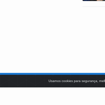
SOBRE NÓS
Usamos cookies para segurança, mel
PLATAFOR
Como Atuamos
SOCIAIS
Apoio a Projetos Sociais
Conselheiros
EDITAIS 
Gestores