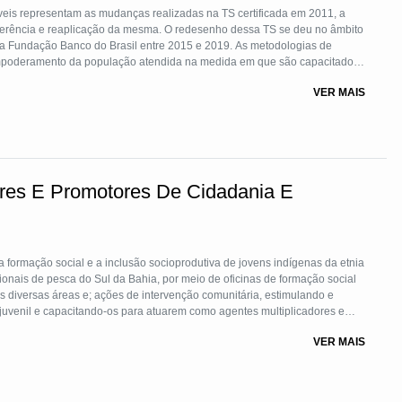
veis representam as mudanças realizadas na TS certificada em 2011, a
sferência e reaplicação da mesma. O redesenho dessa TS se deu no âmbito
la Fundação Banco do Brasil entre 2015 e 2019. As metodologias de
 empoderamento da população atendida na medida em que são capacitados
pulação essa, constituída por moradores de residenciais de 20 municípios
VER MAIS
ica Habitacional-Programa Minha Casa Minha Vida, financiados pelo Banco
ores E Promotores De Cidadania E
formação social e a inclusão socioprodutiva de jovens indígenas da etnia
ionais de pesca do Sul da Bahia, por meio de oficinas de formação social
is diversas áreas e; ações de intervenção comunitária, estimulando e
 juvenil e capacitando-os para atuarem como agentes multiplicadores e
ário. A tecnologia social é fruto da execução de dois projetos
VER MAIS
e de pesca de 10 municípios baianos, como estratégia de mitigação de
resa Veracel S.A, que envolveu mais de 150 jovens, culminando na
enil do Sul da Bahia; e outro, direcionado a 12 aldeias indígenas de 02
neficiou mais de 300 jovens da etnia Pataxó, finalizado com a realização