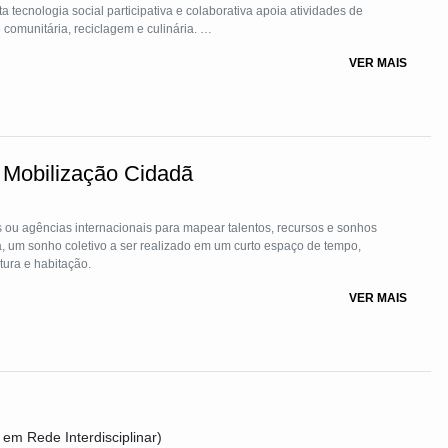
a tecnologia social participativa e colaborativa apoia atividades de
e comunitária, reciclagem e culinária.
VER MAIS
ncípios da universalidade, a abordagem integradora da ISONOMA não
ém cultiva um ecossistema de colaboração e suporte mútuo. Uma vez
essencial para a construção de uma economia mais equitativa e
es, iniciativa privada, sociedade civil e o poder público.
 Mobilização Cidadã
ou agências internacionais para mapear talentos, recursos e sonhos
tiva, um sonho coletivo a ser realizado em um curto espaço de tempo,
tura e habitação.
VER MAIS
 em Rede Interdisciplinar)