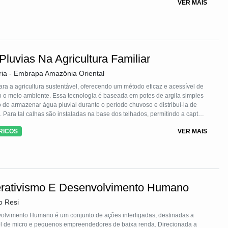
VER MAIS
luvias Na Agricultura Familiar
ria - Embrapa Amazônia Oriental
ra a agricultura sustentável, oferecendo um método eficaz e acessível de
nto o meio ambiente. Essa tecnologia é baseada em potes de argila simples
 de armazenar água pluvial durante o período chuvoso e distribuí-la de
. Para tal calhas são instaladas na base dos telhados, permitindo a captura
errado no solo. Esse cano se estende até a área de cultivo, e conectores
RICOS
VER MAIS
a boia instalada na tampa do pote, assegurando que esteja sempre
lo seco, as raízes das plantas procuram a água necessária ao encontrar
bsorção precisa para atender às demandas hídricas. Resultados obtidos
este sistema de irrigação, resultando em produções diversificadas ao
e sua aplicação em quintais agroflorestais, hortas pedagógicas,
erativismo E Desenvolvimento Humano
o Resi
lvimento Humano é um conjunto de ações interligadas, destinadas a
vel de micro e pequenos empreendedores de baixa renda. Direcionada a