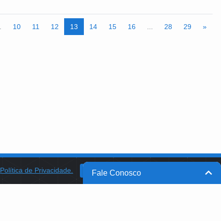
.
10
11
12
13
14
15
16
...
28
29
»
a
Política de Privacidade.
BANCO DO BRASIL
OK
Fale Conosco
BB INTEGRA
PROGRAMA AABB COMUNIDADE