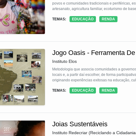
povos e comunidades tradicionais e periféricas, est
artesanato, agricultura familiar, ecoturismo de bas
TEMAS:
EDUCAÇÃO
RENDA
Fiel aos valores da economia solidária e aos pri
apenas acolhe e capacita os indivíduos, ela tamb
implementada, esta rede torna-se um instrumento 
sustentável, reunindo esforços de ONGs, universidad
Jogo Oasis - Ferramenta De
Instituto Elos
Metodologia que associa comunidades a governos 
locais e, a partir daí escolher, de forma participa
originando experiências exitosas na educação, cul
TEMAS:
EDUCAÇÃO
RENDA
Joias Sustentáveis
Instituto Redecriar (Reciclando a Cidadania