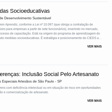
bas as iniciativas fizeram o uso de metodologias interativas e
odologias integrativas”, tendo a participação comunitária como princípio
das Socioeducativas
so, e cujas atividades tiveram por suporte o conhecimento da realidade, a
de Desenvolvimento Sustentável
m Aprendiz, conforme a Lei nº 10.097 (que obriga a contratação de
es para empresas a partir de sete funcionários), inserindo no mercado,
rocesso de capacitação. Está na origem do programa de aprendizagem do
ndo medidas socioeducativas. É estratégia e posicionamento do CIEDS a
o os da Cota Social, no mercado de trabalho por meio do primeiro
VER MAIS
inserção de jovens em medida socioeducativa.
erenças: Inclusão Social Pelo Artesanato
 Especiais Artesãos de São Paulo - SP
vens com deficiência intelectual ou em situação de risco em oportunidades
ção e comercialização de artesanato.
VER MAIS