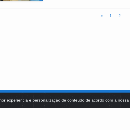
«
1
2
..
hor experiência e personalização de conteúdo de acordo com a noss
MA DE TECNOLOGIAS
IDENTIDADE VISUAL
MIDIATECA
DE SELEÇÕES PÚBLICAS
NOTÍCIAS