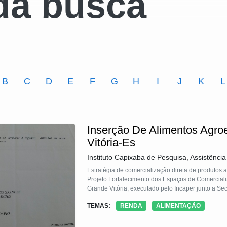
da busca
B
C
D
E
F
G
H
I
J
K
L
Inserção De Alimentos Agro
Vitória-Es
Instituto Capixaba de Pesquisa, Assistênci
Estratégia de comercialização direta de produtos
Projeto Fortalecimento dos Espaços de Comercializ
Grande Vitória, executado pelo Incaper junto a Sec
TEMAS:
RENDA
ALIMENTAÇÃO