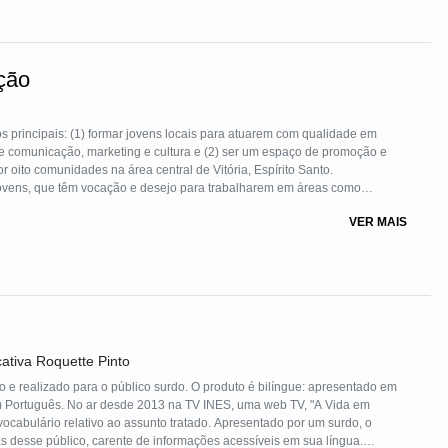
ção
 principais: (1) formar jovens locais para atuarem com qualidade em
 de comunicação, marketing e cultura e (2) ser um espaço de promoção e
r oito comunidades na área central de Vitória, Espírito Santo.
jovens, que têm vocação e desejo para trabalharem em áreas como
keting. Por outro lado, a Varal é um equipamento cultural que promove a
VER MAIS
 comunidades dentre seus mais de 30 mil moradores.
tiva Roquette Pinto
 e realizado para o público surdo. O produto é bilíngue: apresentado em
 em Português. No ar desde 2013 na TV INES, uma web TV, "A Vida em
vocabulário relativo ao assunto tratado. Apresentado por um surdo, o
 desse público, carente de informações acessíveis em sua língua.