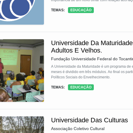
importância de um novo olhar com relação aos laço
mais precisamente nos três primeiros que se const
TEMAS:
EDUCAÇÃO
educação, participação e segurança a criança rec
Universidade Da Maturidad
Adultos E Velhos.
Fundação Universidade Federal do Tocanti
A Universidade da Maturidade é um programa de 
meses é dividido em três módulos. Ao final os part
Políticos Sociais do Envelhecimento.
TEMAS:
EDUCAÇÃO
Universidade Das Culturas
Associação Coletivo Cultural