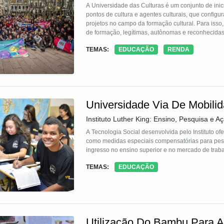
A Universidade das Culturas é um conjunto de inic
pontos de cultura e agentes culturais, que configu
projetos no campo da formação cultural. Para isso
de formação, legítimas, autônomas e reconhecidas 
urbanas e rurais, que vão além de uma concepção
TEMAS:
EDUCAÇÃO
RENDA
conhecimento.
Universidade Via De Mobilid
Instituto Luther King: Ensino, Pesquisa e Aç
A Tecnologia Social desenvolvida pelo Instituto ofe
como medidas especiais compensatórias para pesso
ingresso no ensino superior e no mercado de traba
TEMAS:
EDUCAÇÃO
Utilização Do Bambu Para A