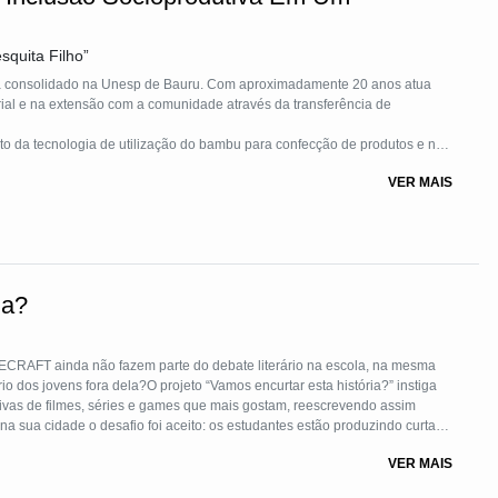
squita Filho”
 já consolidado na Unesp de Bauru. Com aproximadamente 20 anos atua
erência de
ssentados, visando sua capacitação na cadeia produtiva, a fixação ao
VER MAIS
ento sustentável.
 plantio local de espécies de interesse e a instalação de uma unidade de
ia?
INECRAFT ainda não fazem parte do debate literário na escola, na mesma
 dos jovens fora dela?O projeto “Vamos encurtar esta história?” instiga
tivas de filmes, séries e games que mais gostam, reescrevendo assim
a sua cidade o desafio foi aceito: os estudantes estão produzindo curtas
r, o recomeço” (em uma semana, o vídeo teve mais de 20 mil
VER MAIS
l). Foi exibido em praça pública para a comunidade.