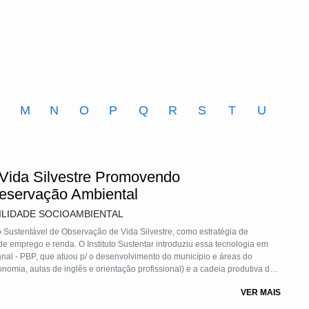
M
N
O
P
Q
R
S
T
U
Vida Silvestre Promovendo
eservação Ambiental
ILIDADE SOCIOAMBIENTAL
 Sustentável de Observação de Vida Silvestre, como estratégia de
de emprego e renda. O Instituto Sustentar introduziu essa tecnologia em
nal - PBP, que atuou p/ o desenvolvimento do município e áreas do
onomia, aulas de inglês e orientação profissional) e a cadeia produtiva do
nto etc.Foi estabelecida uma Rede de Cooperação que integrou e
VER MAIS
 e capacitação p/ atendimento turistas internacionais e nacio