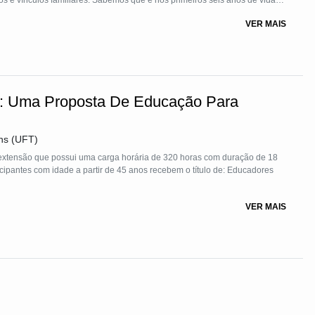
s e vínculos familiares. Sabemos que é nos primeiros seis anos de vida
itui a instabilidade emocional das crianças quanto mais cuidado, proteção,
VER MAIS
eber melhor será o seu desenvolvimento.
e: Uma Proposta De Educação Para
ns (UFT)
extensão que possui uma carga horária de 320 horas com duração de 18
icipantes com idade a partir de 45 anos recebem o título de: Educadores
VER MAIS