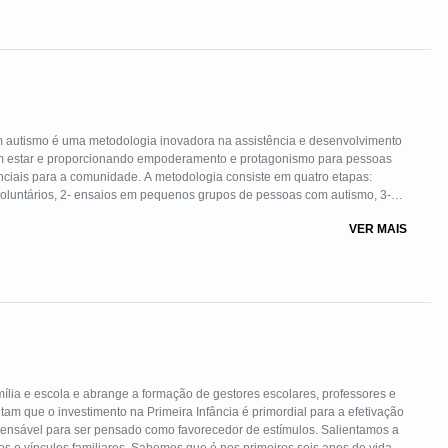
m autismo é uma metodologia inovadora na assistência e desenvolvimento
A metodologia consiste em quatro etapas:
voluntários, 2- ensaios em pequenos grupos de pessoas com autismo, 3-
m pequenos grupos para devolutivas sobre a evolução da pessoa com
VER MAIS
er um espaço de protagonismo para pessoas com autismo
mília e escola e abrange a formação de gestores escolares, professores e
m que o investimento na Primeira Infância é primordial para a efetivação
ensável para ser pensado como favorecedor de estímulos. Salientamos a