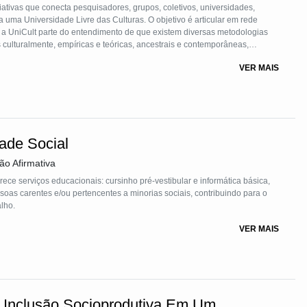
iativas que conecta pesquisadores, grupos, coletivos, universidades,
ra uma Universidade Livre das Culturas. O objetivo é articular em rede
, a UniCult parte do entendimento de que existem diversas metodologias
culturalmente, empíricas e teóricas, ancestrais e contemporâneas,
 tradicional da escola baseada no confinamento e na fragmentação do
VER MAIS
ade Social
ão Afirmativa
rece serviços educacionais: cursinho pré-vestibular e informática básica,
as carentes e/ou pertencentes a minorias sociais, contribuindo para o
lho.
VER MAIS
 Inclusão Socioprodutiva Em Um