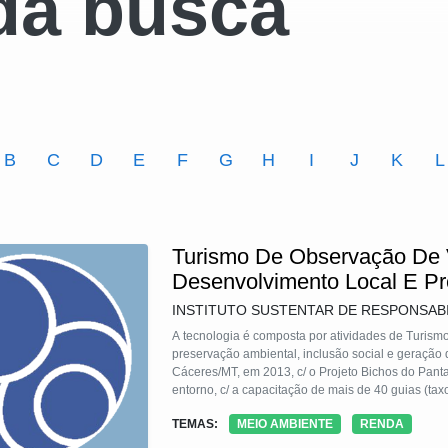
da busca
B
C
D
E
F
G
H
I
J
K
L
Turismo De Observação De 
Desenvolvimento Local E Pr
INSTITUTO SUSTENTAR DE RESPONSAB
A tecnologia é composta por atividades de Turismo
preservação ambiental, inclusão social e geração 
Cáceres/MT, em 2013, c/ o Projeto Bichos do Panta
entorno, c/ a capacitação de mais de 40 guias (tax
turismo c/plano de negócios, marketing, treiname
TEMAS:
MEIO AMBIENTE
RENDA
promoveu intercâmbios de conhecimentos e práticas