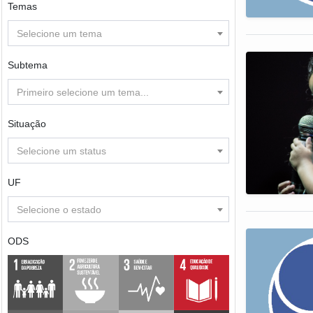
Temas
Selecione um tema
Subtema
Primeiro selecione um tema...
Situação
Selecione um status
UF
Selecione o estado
ODS