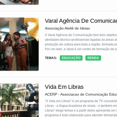
Varal Agência De Comunica
Associação Ateliê de Ideias
A Varal Agência de Comunicação tem dois objetivos
atividades técnico-profissionais ligadas às áreas
produção de cultura para toda a região, formada po
Por um lado, a Varal é um centro de formação de 
jornalismo, fotografia, produção audiovisual e mar
TEMAS:
EDUCAÇÃO
RENDA
arte e a cultura que são produzidas nas próprias
Vida Em Libras
ACERP - Associacao de Comunicação Educa
"A Vida em Libras" é um programa de TV concebido
Libras - a língua brasileira de sinais - e também
Libras" elege temas e a partir deles apresenta um 
programa é todo elaborado para atender demandas