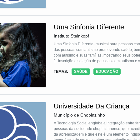
Uma Sinfonia Diferente
Instituto Steinkopf
Uma Sinfonia Diferente- musical para pessoas co
das pessoas com autismo promovendo saúde, bem estar e proporcionando empoderamento e protagonismo para pessoas
com autismo e suas famílias, mostrando seus potenciais para a comunidade. 
1- Inscrição e seleção de pessoas com autismo e 
Apresentação pública, 4 - Retorno aos ensaios e
TEMAS:
SAÚDE
EDUCAÇÃO
autismo durante o processo. O objetivo é promov
Universidade Da Criança
Município de Chopinzinho
A Tecnologia Social engloba a integração entre fa
pessoas da sociedade chopinzinhense, que acredita
da aprendizagem e que este é um elemento indisp