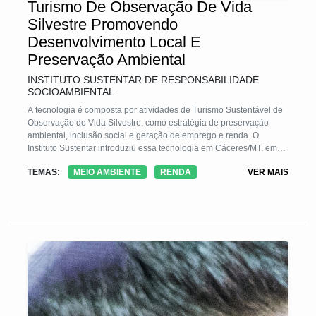
Turismo De Observação De Vida
Silvestre Promovendo
Desenvolvimento Local E
Preservação Ambiental
INSTITUTO SUSTENTAR DE RESPONSABILIDADE
SOCIOAMBIENTAL
A tecnologia é composta por atividades de Turismo Sustentável de
Observação de Vida Silvestre, como estratégia de preservação
ambiental, inclusão social e geração de emprego e renda. O
Instituto Sustentar introduziu essa tecnologia em Cáceres/MT, em
2013, c/ o Projeto Bichos do Pantanal - PBP, que atuou p/ o
TEMAS:
MEIO AMBIENTE
RENDA
VER MAIS
desenvolvimento do município e áreas do entorno, c/ a capacitação
de mais de 40 guias (taxonomia, aulas de inglês e orientação
profissional) e a cadeia produtiva do turismo c/plano de negócios,
marketing, treinamento etc.Foi estabelecida uma Rede de
Cooperação que integrou e promoveu intercâmbios de
conhecimentos e práticas e capacitação p/ atendimento turistas
internacionais e nacio