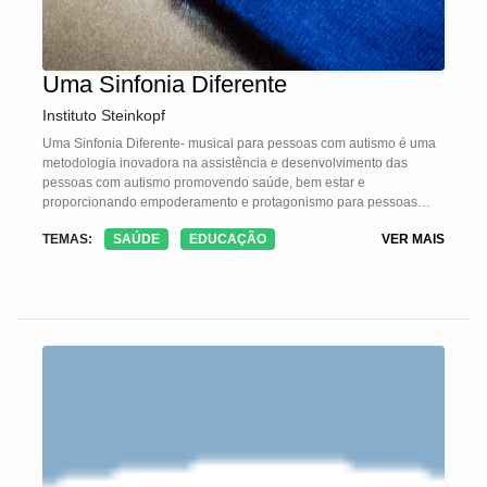
Uma Sinfonia Diferente
Instituto Steinkopf
Uma Sinfonia Diferente- musical para pessoas com autismo é uma
metodologia inovadora na assistência e desenvolvimento das
pessoas com autismo promovendo saúde, bem estar e
proporcionando empoderamento e protagonismo para pessoas
com autismo e suas famílias, mostrando seus potenciais para a
TEMAS:
SAÚDE
EDUCAÇÃO
VER MAIS
comunidade. A metodologia consiste em quatro etapas:
1- Inscrição e seleção de pessoas com autismo e voluntários, 2-
ensaios em pequenos grupos de pessoas com autismo, 3-
Apresentação pública, 4 - Retorno aos ensaios em pequenos
grupos para devolutivas sobre a evolução da pessoa com autismo
durante o processo. O objetivo é promover um espaço de
protagonismo para pessoas com autismo