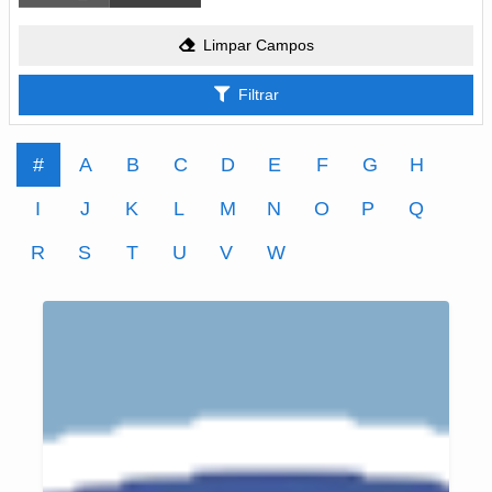
Limpar Campos
Filtrar
#
A
B
C
D
E
F
G
H
I
J
K
L
M
N
O
P
Q
R
S
T
U
V
W