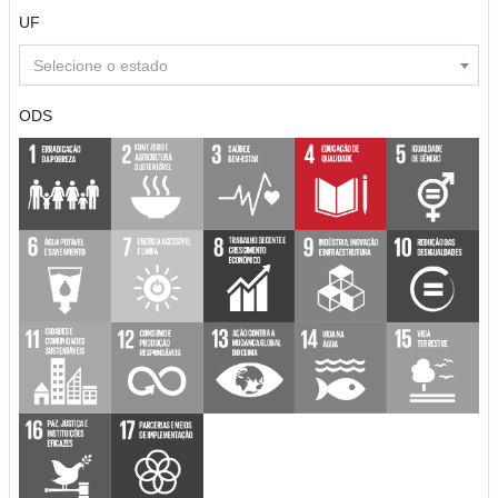
UF
Selecione o estado
ODS