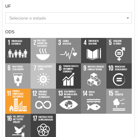
UF
Selecione o estado
ODS