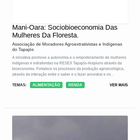
Mani-Oara: Sociobioeconomia Das
Mulheres Da Floresta.
Associação de Moradores Agroextrativistas e Indígenas
do Tapajós
A iniciativa promove a autonomia e o empoderamento de mulheres
indígenas e extrativistas na RESEX Tapajós-Arapiuns através da
bioeconomia. Fortalece os processos da produção agroecológica,
através da interação entre o saber e o fazer ancestral e os
conhecimentos acadêmicos. Ao organizar unidades de produção
TEMAS:
ALIMENTAÇÃO
RENDA
VER MAIS
comunitárias, a tecnologia garante a inserção dessas mulheres em
cadeias de valor sustentáveis, gerando renda própria e
fortalecendo sua voz na governança territorial. O modelo concilia a
conservação da floresta em pé com a transformação social,
assegurando o protagonismo feminino na defesa da cultura e na
segurança alimentar dos povos da floresta.