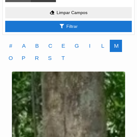
Limpar Campos
Filtrar
#
A
B
C
E
G
I
L
M
O
P
R
S
T