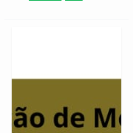
ou suas próprias casas. O manejo destes recursos foi quase
esquecido pelas comunidades contemporâneas, mas buscamos,
com sua capacitação no manejo florestal, fornecer o conhecimento
e as ferramentas necessárias para o uso consciente da floresta, e
assim empoderá-las de seu ambiente e reafirmar seu papel na
sociedade.