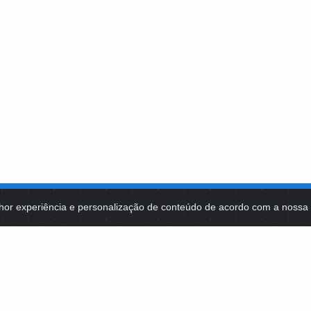
hor experiência e personalização de conteúdo de acordo com a noss
MA DE TECNOLOGIAS
IDENTIDADE VISUAL
MIDIATECA
DE SELEÇÕES PÚBLICAS
NOTÍCIAS
ES E CONTRATOS
FALE COM A FUNDAÇÃO BB