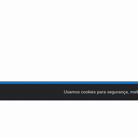
SOBRE NÓS
Usamos cookies para segurança, mel
PLATAFOR
Como Atuamos
SOCIAIS
Apoio a Projetos Sociais
Conselheiros
EDITAIS 
Gestores
Governança
LICITAÇÕ