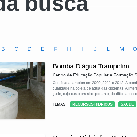
da busca
B
C
D
E
F
H
I
J
L
M
Bomba D'água Trampolim
Centro de Educação Popular e Formação S
Certificada também em 2009, 2011 e 2013. A bomba trampolim tem uma estrutura fixa adequa
qualidade na coleta de água das cisternas. A interação das f
TEMAS:
RECURSOS HÍDRICOS
SAÚDE