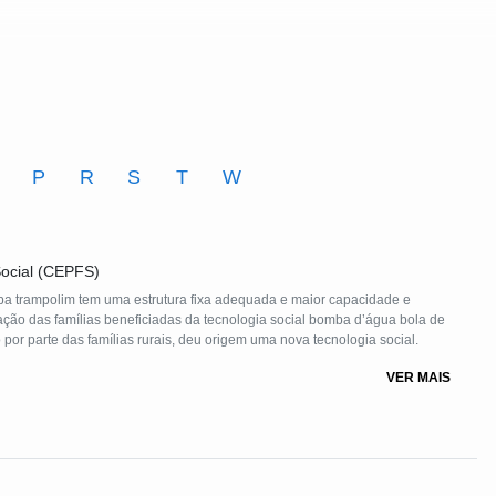
O
P
R
S
T
W
ocial (CEPFS)
da e maior capacidade e
amílias beneficiadas da tecnologia social bomba d’água bola de
gude, cujo custo era alto, portanto, de difícil acesso por parte das famílias rurais, deu origem uma nova tecnologia social.
VER MAIS