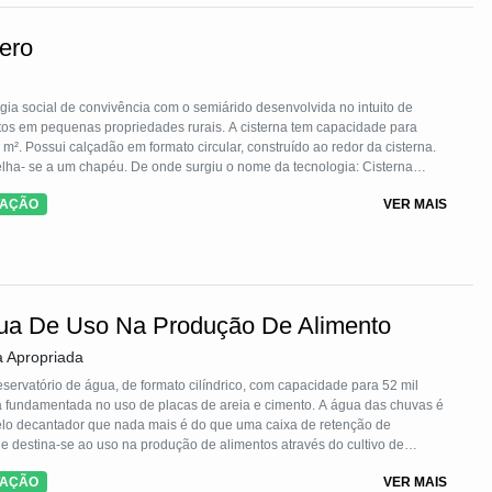
ero
ia social de convivência com o semiárido desenvolvida no intuito de
os em pequenas propriedades rurais. A cisterna tem capacidade para
m². Possui calçadão em formato circular, construído ao redor da cisterna.
elha- se a um chapéu. De onde surgiu o nome da tecnologia: Cisterna
m serve como área de captação de água das chuvas, a qual escorre para
TAÇÃO
VER MAIS
gua De Uso Na Produção De Alimento
a Apropriada
servatório de água, de formato cilíndrico, com capacidade para 52 mil
ura fundamentada no uso de placas de areia e cimento. A água das chuvas é
pelo decantador que nada mais é do que uma caixa de retenção de
 e destina-se ao uso na produção de alimentos através do cultivo de
e animais de pequeno porte, contribuindo para a segurança alimentar e
TAÇÃO
VER MAIS