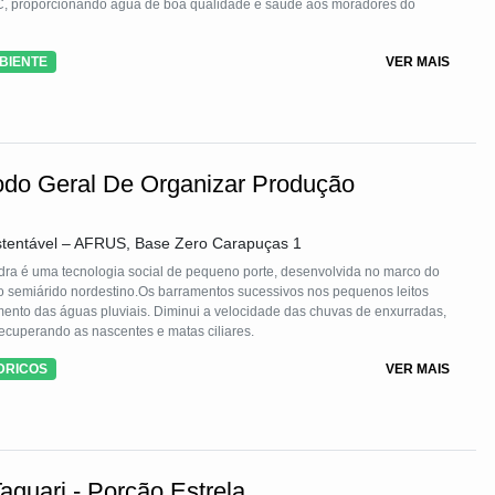
C, proporcionando água de boa qualidade e saúde aos moradores do
BIENTE
VER MAIS
odo Geral De Organizar Produção
stentável – AFRUS, Base Zero Carapuças 1
dra é uma tecnologia social de pequeno porte, desenvolvida no marco do
o semiárido nordestino.Os barramentos sucessivos nos pequenos leitos
mento das águas pluviais. Diminui a velocidade das chuvas de enxurradas,
cuperando as nascentes e matas ciliares.
DRICOS
VER MAIS
aquari - Porção Estrela