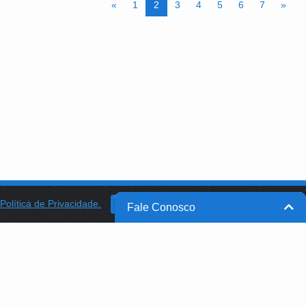
«
1
2
3
4
5
6
7
»
a
Política de Privacidade.
BANCO DO BRASIL
OK
Fale Conosco
BB INTEGRA
PROGRAMA AABB COMUNIDADE
PROJETO MEMÓRIA