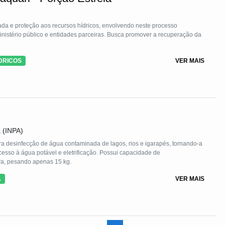
ada e proteção aos recursos hídricos, envolvendo neste processo
ministério público e entidades parceiras. Busca promover a recuperação da
DRICOS
VER MAIS
 (INPA)
ara desinfecção de água contaminada de lagos, rios e igarapés, tornando-a
so à água potável e eletrificação. Possui capacidade de
ra, pesando apenas 15 kg.
A
VER MAIS