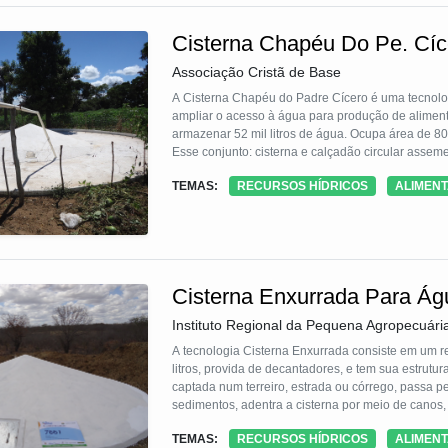
Cisterna Chapéu Do Pe. Cíc
Associação Cristã de Base
A Cisterna Chapéu do Padre Cícero é uma tecnolog
ampliar o acesso à água para produção de aliment
armazenar 52 mil litros de água. Ocupa área de 80 
Esse conjunto: cisterna e calçadão circular assem
Chapéu do Padre Cícero. O teto da cisterna també
TEMAS:
RECURSOS HÍDRICOS
ALIMEN
seu interior através de fendas nas bordas.
Cisterna Enxurrada Para Á
Instituto Regional da Pequena Agropecuári
A tecnologia Cisterna Enxurrada consiste em um re
litros, provida de decantadores, e tem sua estrut
captada num terreiro, estrada ou córrego, passa 
sedimentos, adentra a cisterna por meio de canos,
hortas, pomares, plantas meidicinais, e criação d
TEMAS:
RECURSOS HÍDRICOS
ALIMEN
nutricional de famílias no Semiárido brasileiro.