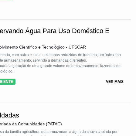
servando Água Para Uso Doméstico E
olvimento Científico e Tecnológico - UFSCAR
mada, com baixo custo e em etapas reduzidas de trabalho; um único tipo
 de armazenamento, servindo a demandas diferentes.
 usuário a geração de uma grande volume de armazenamento, fazendo com
rológico.
BIENTE
VER MAIS
ldadas
opriada às Comunidades (PATAC)
casa da família agricultora, que armazenam a água da chuva captada por