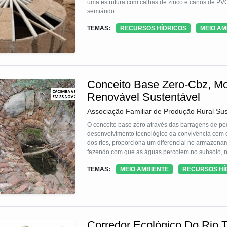
uma estrutura com calhas de zinco e canos de PV
semiárido.
TEMAS:
RECURSOS HÍDRICOS
MEIO AM
Conceito Base Zero-Cbz, M
Renovável Sustentável
Associação Familiar de Produção Rural Su
O conceito base zero através das barragens de pe
desenvolvimento tecnológico da convivência com 
dos rios, proporciona um diferencial no armazena
fazendo com que as águas percolem no subsolo, re
TEMAS:
MEIO AMBIENTE
RECURSOS HÍ
Corredor Ecológico Do Rio T