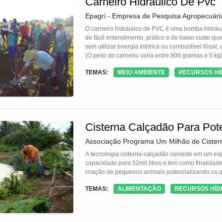
Carneiro Hidráulico De Pvc
Epagri - Empresa de Pesquisa Agropecuári
O carneiro hidráulico de PVC é uma bomba hidráulic
de fácil entendimento, prático e de baixo custo q
sem utilizar energia elétrica ou combustível fóssi
(O peso do carneiro varia entre 800 gramas e 5 kg). Para instalar, basta apenas que ela participe de alguma capacitação,
curso ou treinamento. É construído com algumas p
TEMAS:
MEIO AMBIENTE
RECURSOS HÍ
encontradas em lojas de material de construção d
Cisterna Calçadão Para Pote
Associação Programa Um Milhão de Cistern
A tecnologia cisterna-calçadão consiste em um e
capacidade para 52mil litros e tem como finalida
criação de pequenos animais potencializando os qu
TEMAS:
ALIMENTAÇÃO
RECURSOS HÍD