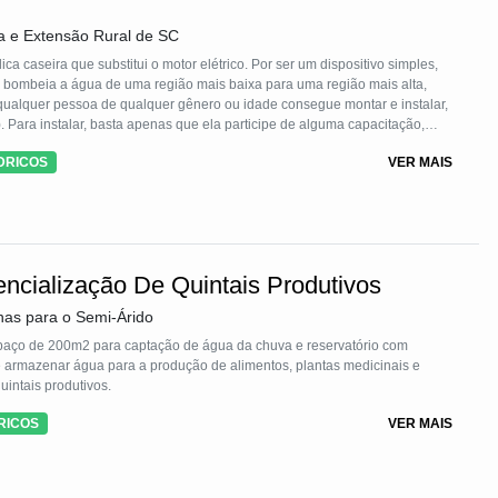
a e Extensão Rural de SC
a caseira que substitui o motor elétrico. Por ser um dispositivo simples,
ue bombeia a água de uma região mais baixa para uma região mais alta,
l, qualquer pessoa de qualquer gênero ou idade consegue montar e instalar,
eças (canos e conexões de PVC) e válvulas de metal, facilmente
DRICOS
VER MAIS
e qualquer cidade e Estado.
ncialização De Quintais Produtivos
as para o Semi-Árido
spaço de 200m2 para captação de água da chuva e reservatório com
de armazenar água para a produção de alimentos, plantas medicinais e
intais produtivos.
RICOS
VER MAIS