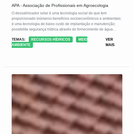
APA - Associação de Profissionais em Agroecologia
O dessalinizador solar é uma tecnologia social de que tem
proporcionado inúmeros benefícios socioeconômicos e ambientais:
é uma tecnologia de baixo custo de implantação e manutenção;
possibilita segurança hídrica através do fornecimento de água
potável; promove a transformação social frente a gestão dos
TEMAS:
RECURSOS HÍDRICOS
MEIO
VER
recursos hídricos locais; utiliza a energia solar (limpa e renovável)
AMBIENTE
MAIS
para a promoção de água potável; além de possibilitar a
convivência com o semiárido.
Resumidamente, o dessalinizador solar é uma tecnologia de fácil
construção, o que favorece sua disseminação social; é de baixo
custo, o que possibilita seu uso individual ou coletivo; e não causa
impactos ambientais.