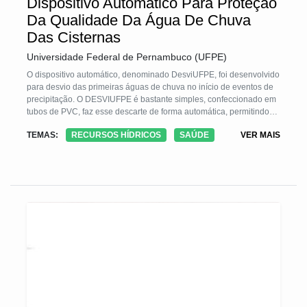
Dispositivo Automático Para Proteção
Da Qualidade Da Água De Chuva
Das Cisternas
Universidade Federal de Pernambuco (UFPE)
O dispositivo automático, denominado DesviUFPE, foi desenvolvido
para desvio das primeiras águas de chuva no início de eventos de
precipitação. O DESVIUFPE é bastante simples, confeccionado em
tubos de PVC, faz esse descarte de forma automática, permitindo
que os moradores se isentem da preocupação de levantar, muitas
TEMAS:
RECURSOS HÍDRICOS
SAÚDE
VER MAIS
vezes de madrugada, para desviar as águas que levariam
impurezas às cisternas.