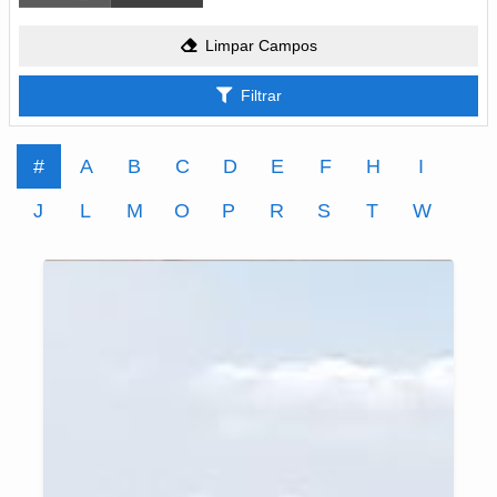
Limpar Campos
Filtrar
#
A
B
C
D
E
F
H
I
J
L
M
O
P
R
S
T
W