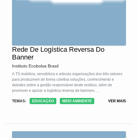
Rede De Logística Reversa Do
Banner
Instituto Ecobolsa Brasil
A TS mobiliza, sensibiliza e articula organizações dos três setores
para produzirem de forma coletiva soluções, conhecimento e
debates sobre a gestão responsável deste resíduo, além de
promover e apoiar a logística reversa de banners.
Os banners descartados são transformados em matéria prima para
TEMAS:
EDUCAÇÃO
MEIO AMBIENTE
VER MAIS
produção de bolsas, pastas e crachás, entre outros produtos.
Espera-se que a matéria prima seja utilizada por cooperativas,
projetos sociais de geração de renda, artistas, escolas, etc para
produção de produtos diversos.
Como exemplo citamos o Projeto EcobolsaBrasil que utiliza a
matéria prima para desenvolvimento de produtos eventos
sustentáveis.