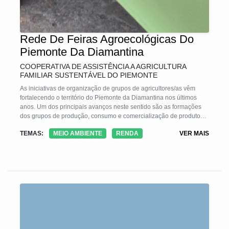
Rede De Feiras Agroecológicas Do
Piemonte Da Diamantina
COOPERATIVA DE ASSISTÊNCIA A AGRICULTURA
FAMILIAR SUSTENTÁVEL DO PIEMONTE
As iniciativas de organização de grupos de agricultores/as vêm
fortalecendo o território do Piemonte da Diamantina nos últimos
anos. Um dos principais avanços neste sentido são as formações
dos grupos de produção, consumo e comercialização de produtos
agroecológicos e a efetivação da Rede de Feiras Agroecológicas.
TEMAS:
MEIO AMBIENTE
RENDA
VER MAIS
Atualmente essa Rede Feiras atende 10 municípios do Território e
beneficia diretamente mais de 100 famílias. A metodologia utilizada
na Rede de Feiras é a de fundo rotativo solidário e autogestão e
conservação ambiental. Dessa forma os agricultores/as tem a
autonomia de decisões e promovem o desenvolvimento
socialmente justo, economicamente viável e ambientalmente
correto.