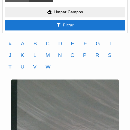
Limpar Campos
Filtrar
#
A
B
C
D
E
F
G
I
J
K
L
M
N
O
P
R
S
T
U
V
W