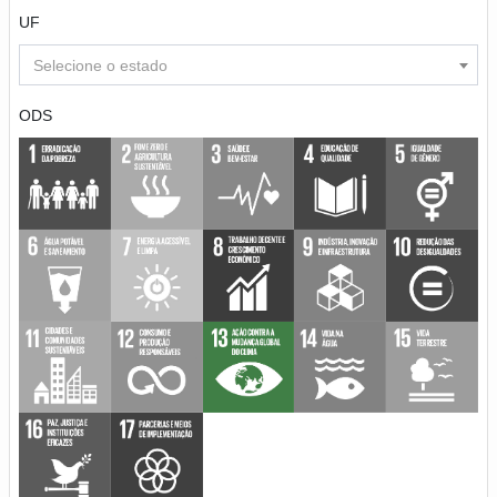
UF
Selecione o estado
ODS