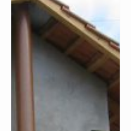
Sabemos que ainda há muito trabalho pela frente, mas já temos
muitas conquistas para celebrar! O Consórcio PCJ foi pioneiro na
implementação das ferramentas da Política Nacional de Recursos
Hídricos, como a estruturação dos Comitês PCJ e os Planos das
Bacias PCJ, outorgas e cobrança pelos usos dos recursos hídricos.
Hoje temos a honra de ser uma entidade referência na área de
gestão dos recursos hídricos, com parcerias nacionais como a
Agência Nacional de Águas e internacionais através de
Cooperação Técnica com a Agência Loire-Bretagne da França e
Confedereação Hidrográfica Jucar da Espanha. Temos participação
ativa em Redes de Organismos de Bacias Hidrográficas como a
RELOB, RIOB e REBOB.