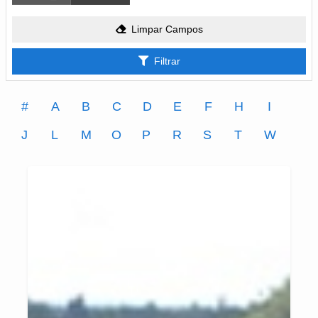
Limpar Campos
Filtrar
#
A
B
C
D
E
F
H
I
J
L
M
O
P
R
S
T
W