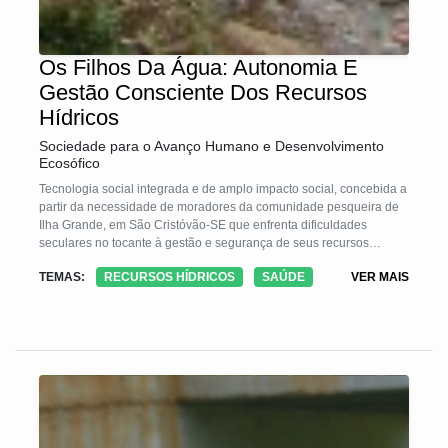
Os Filhos Da Água: Autonomia E
Gestão Consciente Dos Recursos
Hídricos
Sociedade para o Avanço Humano e Desenvolvimento
Ecosófico
Tecnologia social integrada e de amplo impacto social, concebida a
partir da necessidade de moradores da comunidade pesqueira de
Ilha Grande, em São Cristóvão-SE que enfrenta dificuldades
seculares no tocante à gestão e segurança de seus recursos
hídricos, através do planejamento, capacitação e execução de
TEMAS:
RECURSOS HÍDRICOS
SAÚDE
VER MAIS
sistemas de captação de água da chuva de baixo custo (cisternas
de ferrocimento), bacias de evapotranspiração (fossas ecológicas)
para tratamento de águas negras e sanitários secos compostáveis.
As tecnologias implementadas contribuem para a solução definitiva
das dificuldades locais em saneamento básico e segurança
alimentar.