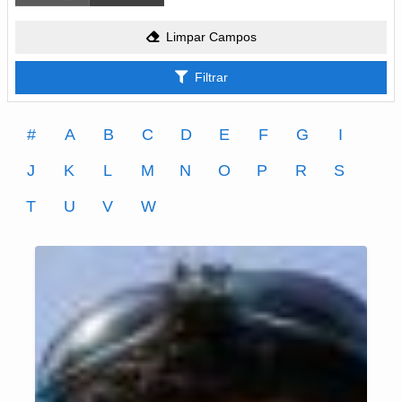
Limpar Campos
Filtrar
#
A
B
C
D
E
F
G
I
J
K
L
M
N
O
P
R
S
T
U
V
W