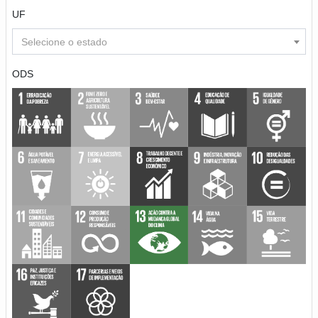
UF
Selecione o estado
ODS