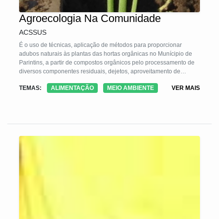
Agroecologia Na Comunidade
ACSSUS
É o uso de técnicas, aplicação de métodos para proporcionar
adubos naturais às plantas das hortas orgânicas no Munícipio de
Parintins, a partir de compostos orgânicos pelo processamento de
diversos componentes residuais, dejetos, aproveitamento de
materiais procedentes de restos de folhagens, estrumes E
TEMAS:
ALIMENTAÇÃO
MEIO AMBIENTE
VER MAIS
FRUTÍFERAS REGIONAIS,bem como uso de materiais inoculantes
que contribuírão para a aceleração do processo devido a maior
quantidade em termos proporcionais de microorganismos que
poderão difundir a exemplo das bactérias aeróbicas e anaeróbicas.
o desafio dessa tecnologia foi ter sido a partir de inoculantes
regionais apresentados resultado como a redução de 120 dias para
60 a decomposição