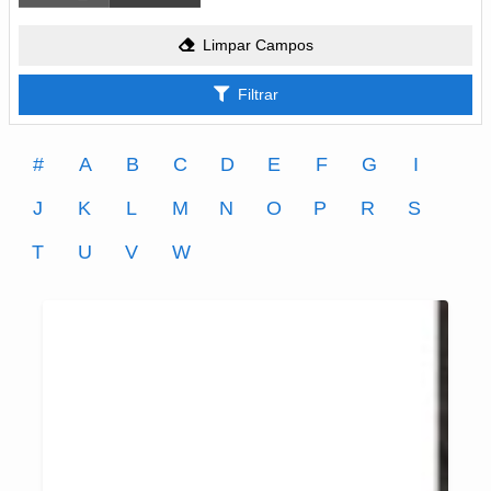
Limpar Campos
Filtrar
#
A
B
C
D
E
F
G
I
J
K
L
M
N
O
P
R
S
T
U
V
W