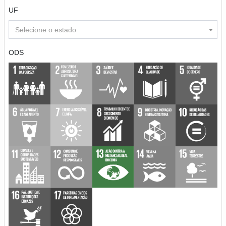
UF
Selecione o estado
ODS