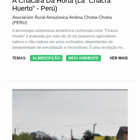
A Chácara Da Horta (La “Chacra
Huerto” - Perú)
Asociación Rural Amazónica Andina Choba-Choba
(PERU)
A tecnologia camponesa amazônica conhecida como "Chacra
Huerto" é praticada por mais de 20 mil pequenos agricultores
nativos e não-nativos em solos inclinados, dependentes da
aleatoriedade de precipitação e microclimas. É uma recriação nos
sistemas agrícolas tradicionais de "derrubar e queimar", dos
TEMAS:
ALIMENTAÇÃO
MEIO AMBIENTE
VER MAIS
pomares tradicionais milenarizados. Tem as características de ser
pequeno, múltipla e diversificada e de concentrar uma alta
diversidade e densidade de culturas transitórias, árvores e animais
domésticos. Eles imitam os ecossistemas naturais e estão em
sintonia com as condições socioculturais, econômicas e
agroecológicas das famílias. Eles surgem como alternativas à
pressão populacional.