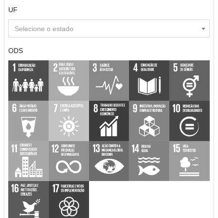
UF
Selecione o estado
ODS