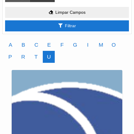
Limpar Campos
Filtrar
A
B
C
E
F
G
I
M
O
P
R
T
U