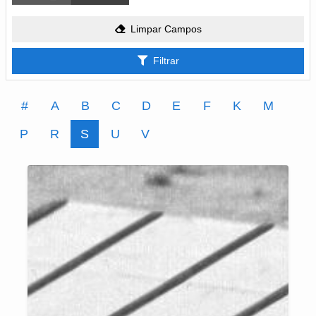
Limpar Campos
Filtrar
#
A
B
C
D
E
F
K
M
P
R
S
U
V