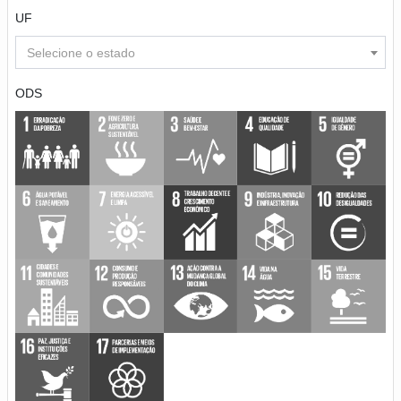
UF
Selecione o estado
ODS