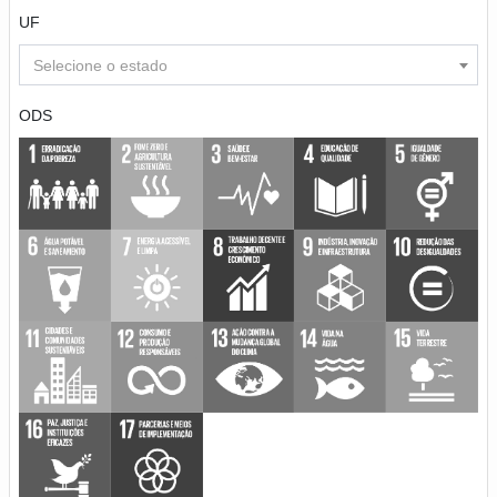
UF
Selecione o estado
ODS