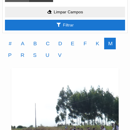
Limpar Campos
Filtrar
#
A
B
C
D
E
F
K
M
P
R
S
U
V