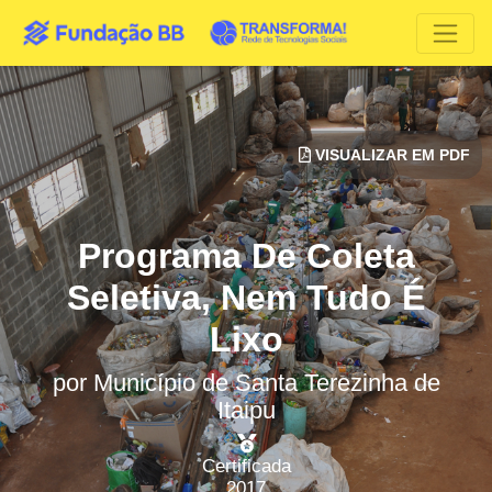
VISUALIZAR EM PDF
Programa De Coleta
Seletiva, Nem Tudo É
Lixo
por
Município de Santa Terezinha de
Itaipu
Certificada
2017