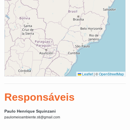
Leaflet
|
©
OpenStreetMap
Responsáveis
Paulo Henrique Squinzani
paulomeioambiente.sti@gmail.com