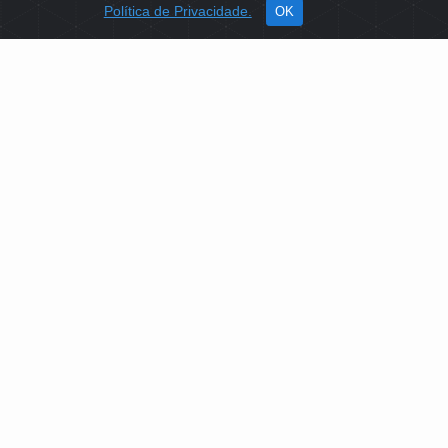
Política de Privacidade.
OK
SOBRE NÓS
Como Atuamos
Apoio a Projetos Sociais
Conselheiros
Gestores
Governança
PLATAFORMA DE TECNOLOGIAS SOCIAIS
EDITAIS DE SELEÇÕES PÚBLICAS
LICITAÇÕES E CONTRATOS
IDENTIDADE VISUAL
MIDIATECA