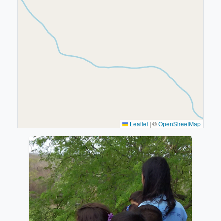
Leaflet
|
©
OpenStreetMap