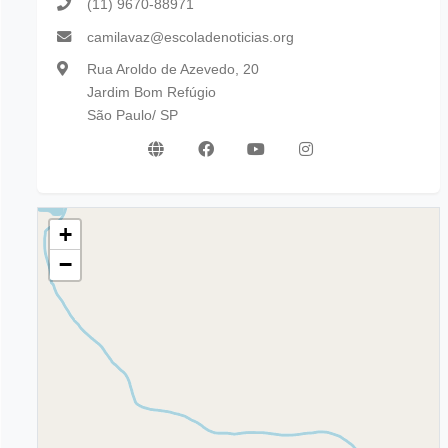
(11) 9670-88971
camilavaz@escoladenoticias.org
Rua Aroldo de Azevedo, 20
Jardim Bom Refúgio
São Paulo/ SP
+
−