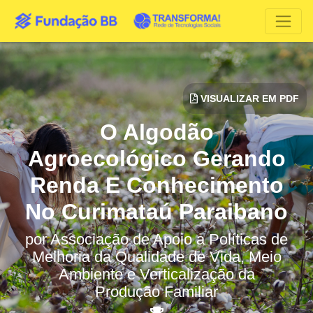
VISUALIZAR EM PDF
O Algodão
Agroecológico Gerando
Renda E Conhecimento
No Curimataú Paraibano
por
Associação de Apoio a Políticas de
Melhoria da Qualidade de Vida, Meio
Ambiente e Verticalização da
Produção Familiar