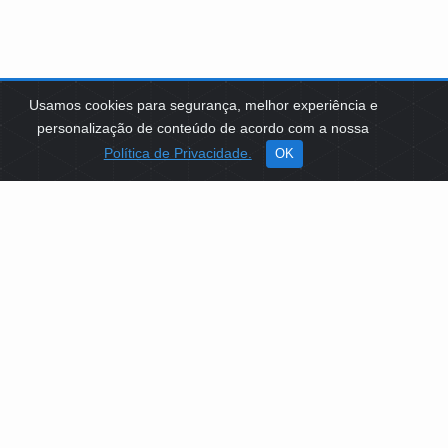
Usamos cookies para segurança, melhor experiência e
personalização de conteúdo de acordo com a nossa
Política de Privacidade.
OK
SOBRE NÓS
Como Atuamos
Apoio a Projetos Sociais
Conselheiros
Gestores
Governança
PLATAFORMA DE TECNOLOGIAS SOCIAIS
EDITAIS DE SELEÇÕES PÚBLICAS
LICITAÇÕES E CONTRATOS