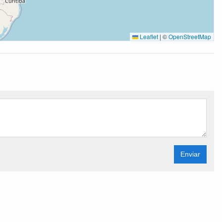
Leaflet
|
©
OpenStreetMap
Enviar