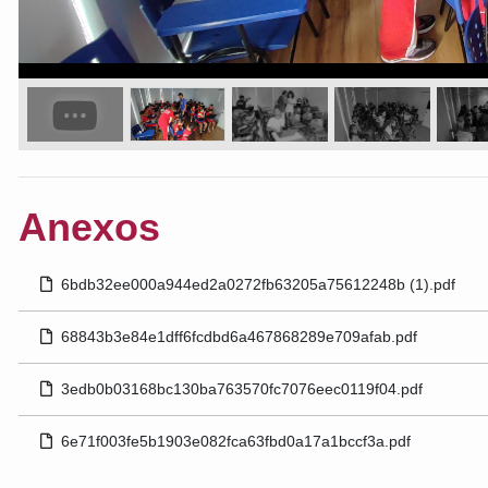
Anexos
6bdb32ee000a944ed2a0272fb63205a75612248b (1).pdf
68843b3e84e1dff6fcdbd6a467868289e709afab.pdf
3edb0b03168bc130ba763570fc7076eec0119f04.pdf
6e71f003fe5b1903e082fca63fbd0a17a1bccf3a.pdf