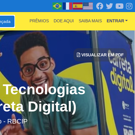
PRÊMIOS
DOE AQUI
SAIBA MAIS
ENTRAR
nçada
VISUALIZAR EM PDF
s Tecnologias
ta Digital)
ão - RBCIP