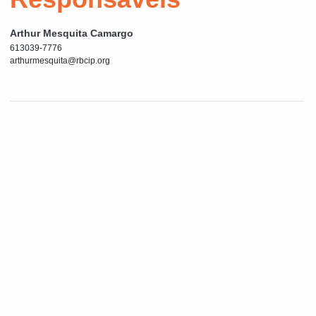
Arthur Mesquita Camargo
613039-7776
arthurmesquita@rbcip.org