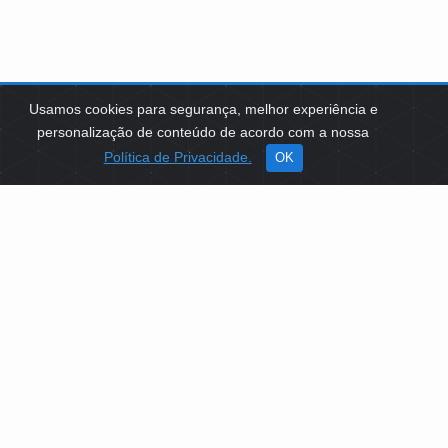
Usamos cookies para segurança, melhor experiência e
personalização de conteúdo de acordo com a nossa
Política de Privacidade.
OK
SOBRE NÓS
Como Atuamos
Apoio a Projetos Sociais
Conselheiros
Gestores
Governança
PLATAFORMA DE TECNOLOGIAS SOCIAIS
EDITAIS DE SELEÇÕES PÚBLICAS
LICITAÇÕES E CONTRATOS