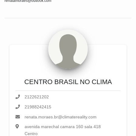
renatamoraes@outlook.com
CENTRO BRASIL NO CLIMA
2122621202
21988242415
renata.moraes.br@climatereality.com
avenida marechal camara 160 sala 418
Centro