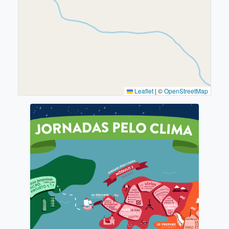
Leaflet
|
©
OpenStreetMap