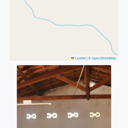
Leaflet
|
©
OpenStreetMap