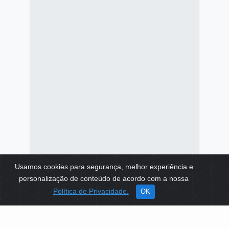
Catapoesia
Usamos cookies para segurança, melhor experiência e
personalização de conteúdo de acordo com a nossa
TEMAS:
EDUCAÇÃO
MEIO AMBIENTE
Política de Privacidade.
OK
Ver mais