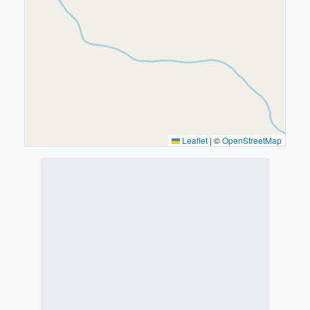
Leaflet
|
©
OpenStreetMap