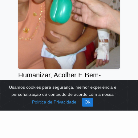
Humanizar, Acolher E Bem-
Cuidar
Usamos cookies para segurança, melhor experiência e
TEMAS:
SAÚDE
EDUCAÇÃO
personalização de conteúdo de acordo com a nossa
Política de Privacidade.
OK
Ver mais