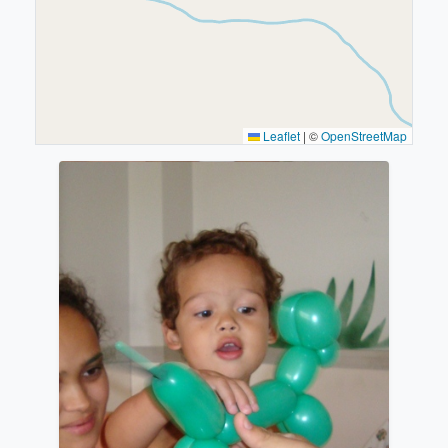
Leaflet
|
©
OpenStreetMap