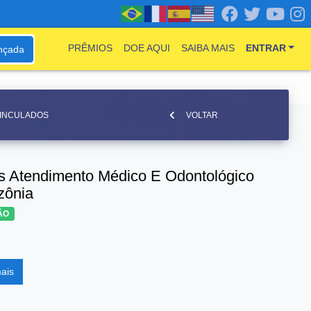
PRÊMIOS
DOE AQUI
SAIBA MAIS
ENTRAR
nçada
VINCULADOS
VOLTAR
s Atendimento Médico E Odontológico
zônia
ÃO
ais