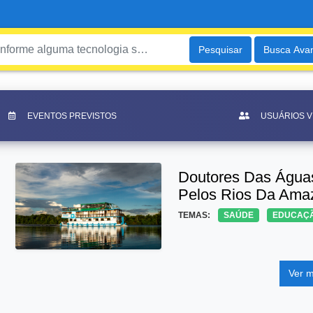
Pesquisar
Busca Ava
EVENTOS PREVISTOS
USUÁRIOS 
Doutores Das Água
Pelos Rios Da Ama
TEMAS:
SAÚDE
EDUCAÇ
Ver m