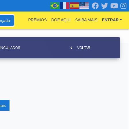
PRÊMIOS
DOE AQUI
SAIBA MAIS
ENTRAR
nçada
VINCULADOS
VOLTAR
ais