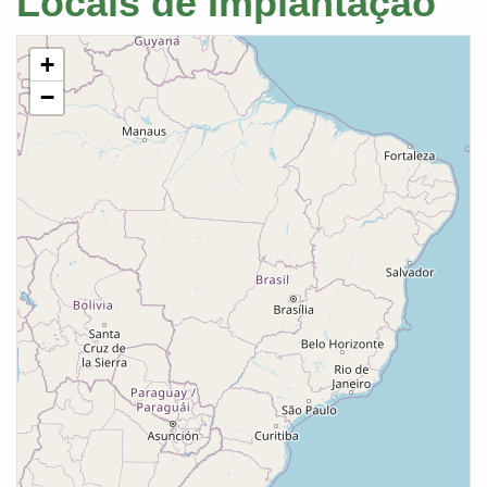
Locais de Implantação
+
−