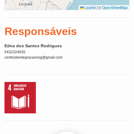
Leaflet
|
©
OpenStreetMap
Responsáveis
Edna dos Santos Rodrigues
5432324835
centrodeintegracaonsg@gmail.com